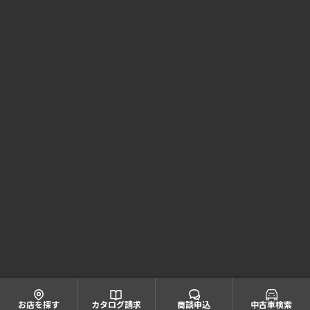
Honda Cars 兵庫 コーポレートサイト
株式会社ホンダモビリティ近畿
大阪府公安委員会 古物商許可証番号 第622060804668号
引取業者登録番号一覧
© Honda Mobility KINKI
お店を探す
カタログ請求
商談申込
中古車検索