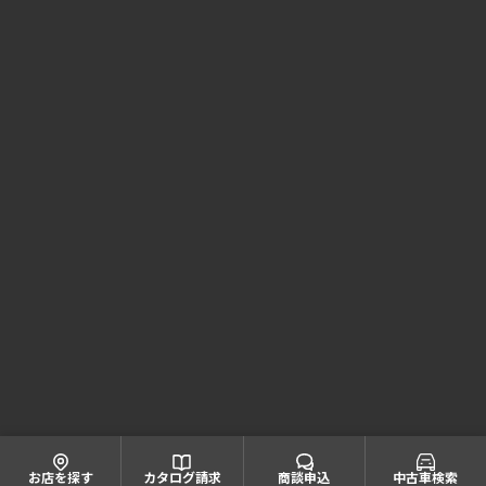
Honda Cars 兵庫 コーポレートサイト
株式会社ホンダモビリティ近畿
大阪府公安委員会 古物商許可証番号 第622060804668号
引取業者登録番号一覧
© Honda Mobility KINKI
お店を探す
カタログ請求
商談申込
中古車検索