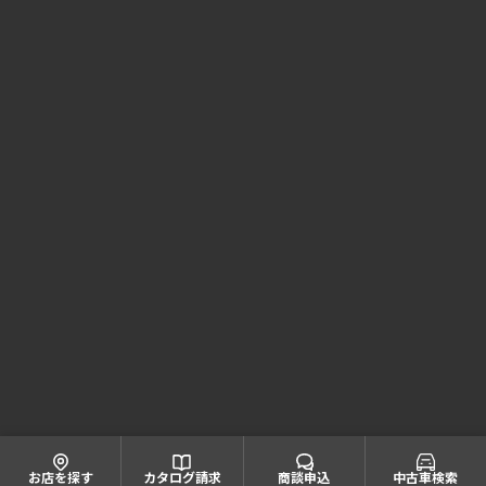
Honda Cars 兵庫 コーポレートサイト
株式会社ホンダモビリティ近畿
大阪府公安委員会 古物商許可証番号 第622060804668号
引取業者登録番号一覧
© Honda Mobility KINKI
お店を探す
カタログ請求
商談申込
中古車検索