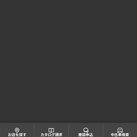
Honda Cars 兵庫 コーポレートサイト
株式会社ホンダモビリティ近畿
大阪府公安委員会 古物商許可証番号 第622060804668号
引取業者登録番号一覧
© Honda Mobility KINKI
お店を探す
カタログ請求
商談申込
中古車検索