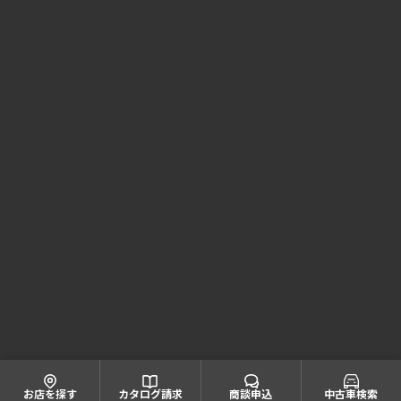
Honda Cars 兵庫 コーポレートサイト
株式会社ホンダモビリティ近畿
大阪府公安委員会 古物商許可証番号 第622060804668号
引取業者登録番号一覧
© Honda Mobility KINKI
お店を探す
カタログ請求
商談申込
中古車検索