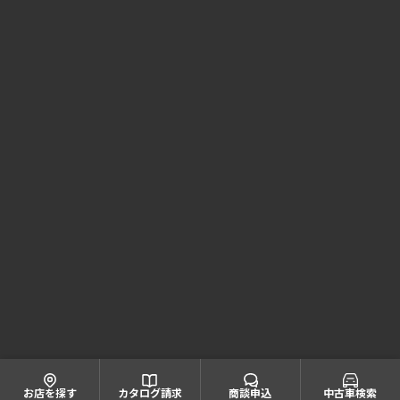
Honda Cars 兵庫 コーポレートサイト
株式会社ホンダモビリティ近畿
大阪府公安委員会 古物商許可証番号 第622060804668号
引取業者登録番号一覧
© Honda Mobility KINKI
お店を探す
カタログ請求
商談申込
中古車検索