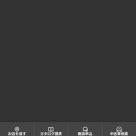
Honda Cars 兵庫 コーポレートサイト
株式会社ホンダモビリティ近畿
大阪府公安委員会 古物商許可証番号 第622060804668号
引取業者登録番号一覧
© Honda Mobility KINKI
お店を探す
カタログ請求
商談申込
中古車検索