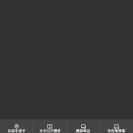
Honda Cars 兵庫 コーポレートサイト
株式会社ホンダモビリティ近畿
大阪府公安委員会 古物商許可証番号 第622060804668号
引取業者登録番号一覧
© Honda Mobility KINKI
お店を探す
カタログ請求
商談申込
中古車検索