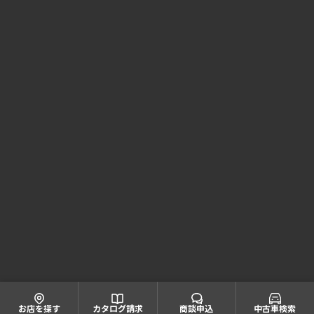
Honda Cars 京都 コーポレートサイト
株式会社ホンダモビリティ近畿
大阪府公安委員会 古物商許可証番号 第622060804668号
引取業者登録番号一覧
© Honda Mobility KINKI
お店を探す
カタログ請求
商談申込
中古車検索