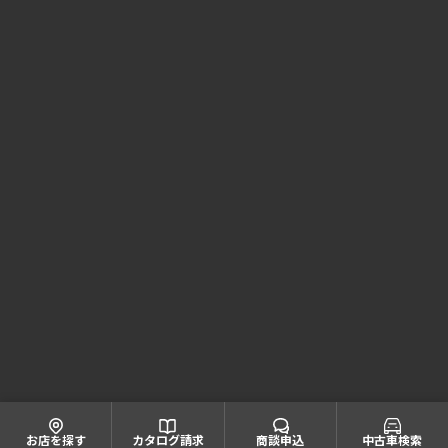
Honda Cars 京都 コーポレートサイト
株式会社ホンダモビリティ近畿
大阪府公安委員会 古物商許可証番号 第622060804668号
引取業者登録番号一覧
© Honda Mobility KINKI
お店を探す
カタログ請求
商談申込
中古車検索