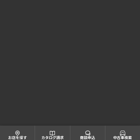
Honda Cars 京都 コーポレートサイト
株式会社ホンダモビリティ近畿
大阪府公安委員会 古物商許可証番号 第622060804668号
引取業者登録番号一覧
© Honda Mobility KINKI
お店を探す
カタログ請求
商談申込
中古車検索