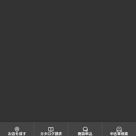
Honda Cars 京都 コーポレートサイト
株式会社ホンダモビリティ近畿
大阪府公安委員会 古物商許可証番号 第622060804668号
引取業者登録番号一覧
© Honda Mobility KINKI
お店を探す
カタログ請求
商談申込
中古車検索