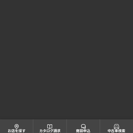
Honda Cars 京都 コーポレートサイト
株式会社ホンダモビリティ近畿
大阪府公安委員会 古物商許可証番号 第622060804668号
引取業者登録番号一覧
© Honda Mobility KINKI
お店を探す
カタログ請求
商談申込
中古車検索