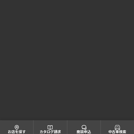
Honda Cars 京都 コーポレートサイト
株式会社ホンダモビリティ近畿
大阪府公安委員会 古物商許可証番号 第622060804668号
引取業者登録番号一覧
© Honda Mobility KINKI
お店を探す
カタログ請求
商談申込
中古車検索