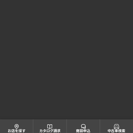
Honda Cars 大阪 コーポレートサイト
株式会社ホンダモビリティ近畿
大阪府公安委員会 古物商許可証番号 第622060804668号
引取業者登録番号一覧
© Honda Mobility KINKI
お店を探す
カタログ請求
商談申込
中古車検索