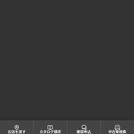
Honda Cars 大阪 コーポレートサイト
株式会社ホンダモビリティ近畿
大阪府公安委員会 古物商許可証番号 第622060804668号
引取業者登録番号一覧
© Honda Mobility KINKI
お店を探す
カタログ請求
商談申込
中古車検索