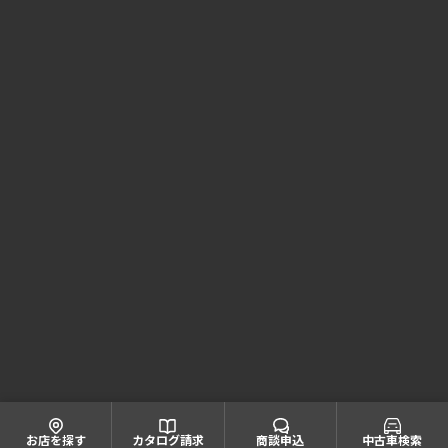
Honda Cars 大阪 コーポレートサイト
株式会社ホンダモビリティ近畿
大阪府公安委員会 古物商許可証番号 第622060804668号
引取業者登録番号一覧
© Honda Mobility KINKI
お店を探す
カタログ請求
商談申込
中古車検索