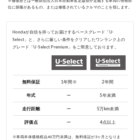
※修復歴とは一般財団法人日本自動車査定協会が定義する車両の骨格部
位に損傷があるもの、または修復されているクルマのことを指します。
コーポレートサイト
Hondaが自信を持ってお届けするベースグレード「U-
Select」と、
さらに厳しい条件をクリアしたワンランク上の
グレード「U-Select Premium」をご用意しております。
点検・整備のご予約
各店舗へのお問い合わせ
無料保証
1年間
※
2年間
年式
ー
5年未満
走行距離
ー
5万km未満
評価点
ー
4点以上
コーポレートサイト
※車両本体価格税込40万円未満は、無料保証が3ヶ月となりま