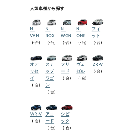
会社情報
人気車種から探す
N-
N-
N-
N-
フィ
法人のお客様へ
VAN
BOX
WGN
ONE
ット
-台
-台
-台
-台
-台
健康経営の取り組み
オデ
ステ
フリ
ヴェ
ZR-V
ッセ
ップ
ード
ゼル
-台
イ
ワゴ
-台
-台
-台
ン
お引越しのお客様へ
-台
サイトご利用にあたって
WR-V
アコ
シビ
-台
ード
ック
プライバシーポリシー
-台
-台