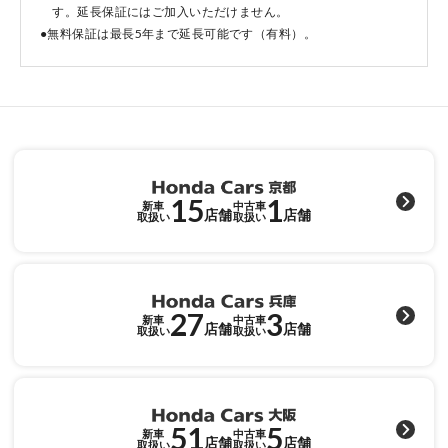
す。延長保証にはご加入いただけません。
●無料保証は最長5年まで延長可能です（有料）。
点検・整備のご予約
各店舗へのお問い合わせ
15
1
新車
中古車
店舗
店舗
取扱い
取扱い
27
3
コーポレートサイト
新車
中古車
店舗
店舗
取扱い
取扱い
点検・整備のご予約
51
5
新車
中古車
店舗
店舗
取扱い
取扱い