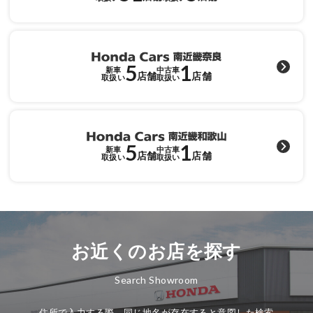
各店舗へのお問い合わせ
5
1
新車
中古車
店舗
店舗
取扱い
取扱い
5
1
新車
中古車
店舗
店舗
取扱い
取扱い
お近くのお店を探す
Search Showroom
住所で入力する際、同じ地名が存在すると意図した検索