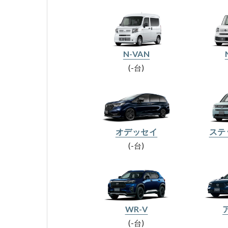
N-VAN
-台
オデッセイ
ステ
-台
WR-V
-台