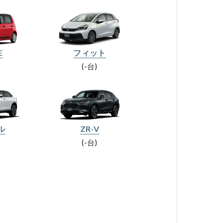
E
フィット
-台
ル
ZR-V
-台