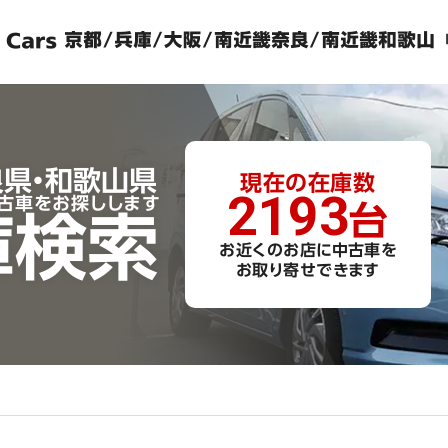
良県・和歌山県
現在の
在庫数
2193
古車をお探しします
台
庫検索
お近くのお店に中古車を
お取り寄せできます