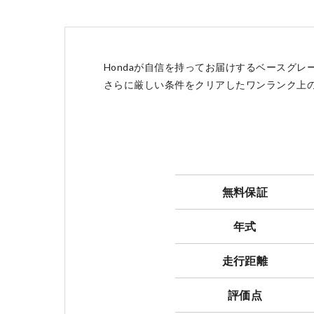
点検・整備のご予約
Hondaが自信を持ってお届けするベースグレード
さらに厳しい条件をクリアしたワンランク上のグレー
各店舗へのお問い合わせ
無料保証
年式
走行距離
評価点