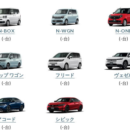
N-BOX
N-WGN
N-ON
-台
-台
-台
ップ ワゴン
フリード
ヴェゼ
-台
-台
-台
アコード
シビック
-台
-台