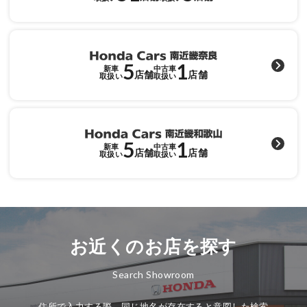
各店舗へのお問い合わせ
5
1
新車
中古車
店舗
店舗
取扱い
取扱い
5
1
新車
中古車
店舗
店舗
取扱い
取扱い
お近くのお店を探す
Search Showroom
住所で入力する際、同じ地名が存在すると意図した検索