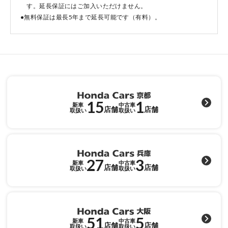
す。延長保証にはご加入いただけません。
●無料保証は最長5年まで延長可能です（有料）。
点検・整備のご予約
各店舗へのお問い合わせ
15
1
新車
中古車
店舗
店舗
取扱い
取扱い
27
3
コーポレートサイト
新車
中古車
店舗
店舗
取扱い
取扱い
点検・整備のご予約
51
5
新車
中古車
店舗
店舗
取扱い
取扱い