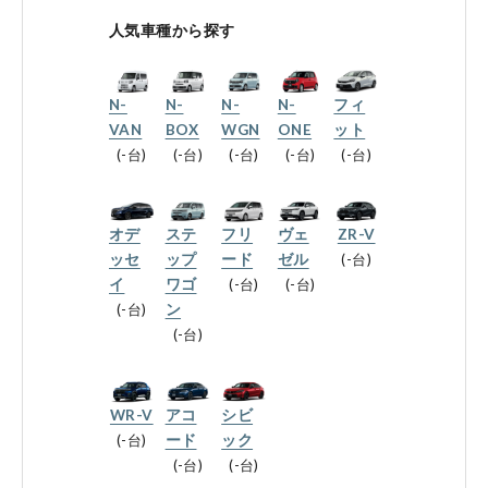
会社情報
人気車種から探す
N-
N-
N-
N-
フィ
法人のお客様へ
VAN
BOX
WGN
ONE
ット
-台
-台
-台
-台
-台
健康経営の取り組み
オデ
ステ
フリ
ヴェ
ZR-V
ッセ
ップ
ード
ゼル
-台
イ
ワゴ
-台
-台
-台
ン
お引越しのお客様へ
-台
サイトご利用にあたって
WR-V
アコ
シビ
-台
ード
ック
プライバシーポリシー
-台
-台