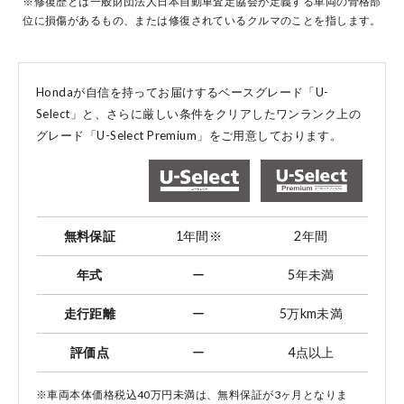
※修復歴とは一般財団法人日本自動車査定協会が定義する車両の骨格部
位に損傷があるもの、または修復されているクルマのことを指します。
コーポレートサイト
Hondaが自信を持ってお届けするベースグレード「U-
Select」と、
さらに厳しい条件をクリアしたワンランク上の
グレード「U-Select Premium」をご用意しております。
点検・整備のご予約
各店舗へのお問い合わせ
無料保証
1年間
※
2年間
年式
ー
5年未満
走行距離
ー
5万km未満
評価点
ー
4点以上
コーポレートサイト
※車両本体価格税込40万円未満は、無料保証が3ヶ月となりま