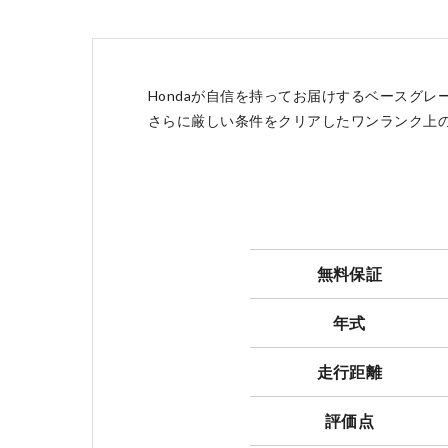
点検・整備のご予約
Hondaが自信を持ってお届けするベースグレード
さらに厳しい条件をクリアしたワンランク上のグレー
各店舗へのお問い合わせ
無料保証
年式
走行距離
評価点