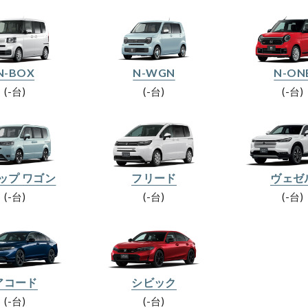
N-BOX
N-WGN
N-ON
-台
-台
-台
ップ ワゴン
フリード
ヴェゼ
-台
-台
-台
アコード
シビック
-台
-台