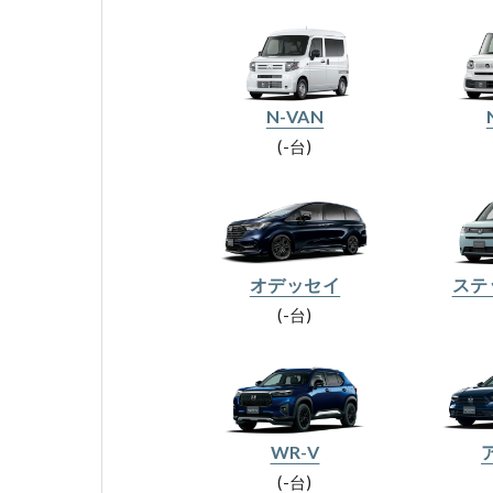
N-VAN
-台
オデッセイ
ステ
-台
WR-V
-台