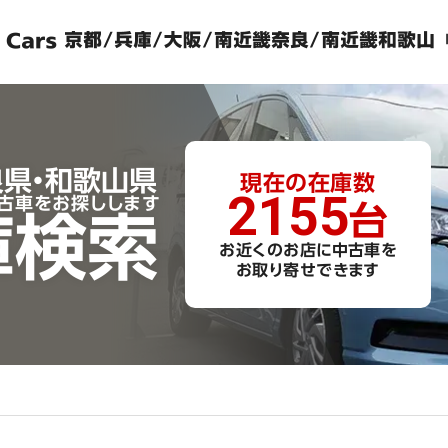
良県・和歌山県
現在の
在庫数
2155
古車をお探しします
台
庫検索
お近くのお店に中古車を
お取り寄せできます