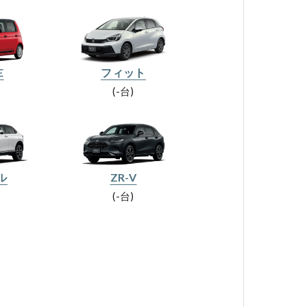
E
フィット
-台
ル
ZR-V
-台