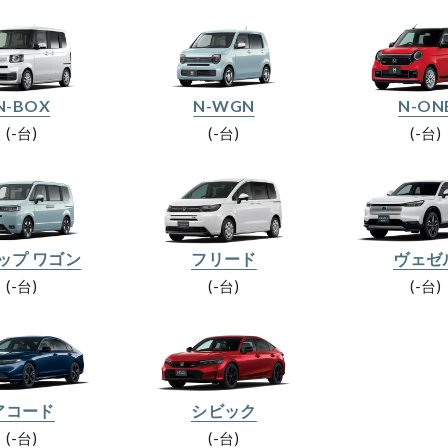
N-BOX
N-WGN
N-ON
-台
-台
-台
ップ ワゴン
フリード
ヴェゼ
-台
-台
-台
アコード
シビック
-台
-台