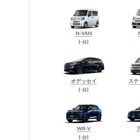
N-VAN
-台
オデッセイ
ステ
-台
WR-V
-台