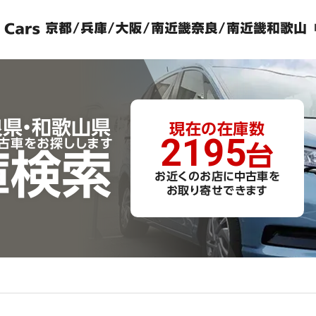
良県・和歌山県
現在の
在庫数
2195
古車をお探しします
台
庫検索
お近くのお店に中古車を
お取り寄せできます