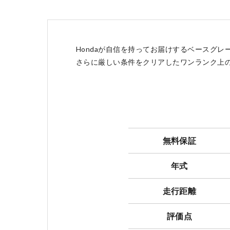
点検・整備のご予約
Hondaが自信を持ってお届けするベースグレード
さらに厳しい条件をクリアしたワンランク上のグレー
各店舗へのお問い合わせ
無料保証
年式
走行距離
評価点