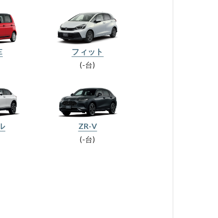
E
フィット
-台
ル
ZR-V
-台