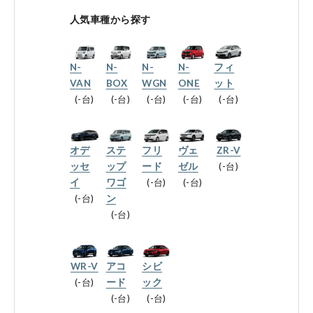
会社情報
人気車種から探す
N-
N-
N-
N-
フィ
法人のお客様へ
VAN
BOX
WGN
ONE
ット
-台
-台
-台
-台
-台
健康経営の取り組み
オデ
ステ
フリ
ヴェ
ZR-V
ッセ
ップ
ード
ゼル
-台
イ
ワゴ
-台
-台
-台
ン
お引越しのお客様へ
-台
サイトご利用にあたって
WR-V
アコ
シビ
-台
ード
ック
プライバシーポリシー
-台
-台