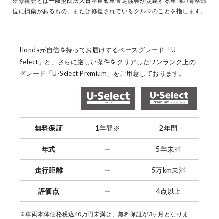
※修復歴とは一般財団法人日本自動車査定協会が定義する車両の骨格部
位に損傷があるもの、または修復されているクルマのことを指します。
コーポレートサイト
Hondaが自信を持ってお届けするベースグレード「U-
Select」と、
さらに厳しい条件をクリアしたワンランク上の
グレード「U-Select Premium」をご用意しております。
点検・整備のご予約
各店舗へのお問い合わせ
無料保証
1年間
※
2年間
年式
ー
5年未満
走行距離
ー
5万km未満
評価点
ー
4点以上
コーポレートサイト
※車両本体価格税込40万円未満は、無料保証が3ヶ月となりま