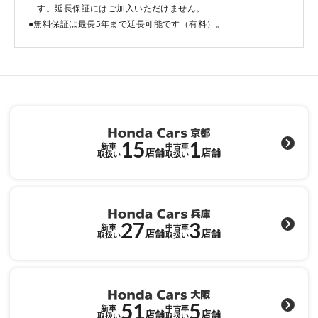
す。延長保証にはご加入いただけません。
●無料保証は最長5年まで延長可能です（有料）。
点検・整備のご予約
各店舗へのお問い合わせ
15
1
新車
中古車
店舗
店舗
取扱い
取扱い
27
3
コーポレートサイト
新車
中古車
店舗
店舗
取扱い
取扱い
点検・整備のご予約
51
5
新車
中古車
店舗
店舗
取扱い
取扱い