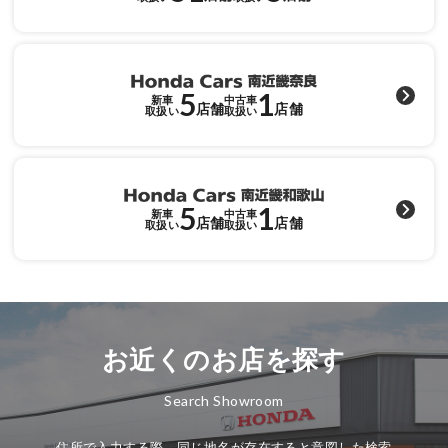
各店舗へのお問い合わせ
5
1
新車
中古車
店舗
店舗
取扱い
取扱い
5
1
新車
中古車
店舗
店舗
取扱い
取扱い
お近くのお店を探す
Search Showroom
住所で入力する際、同じ地名が存在すると意図した検索