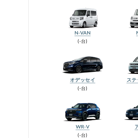
N-VAN
-台
オデッセイ
ステ
-台
WR-V
-台