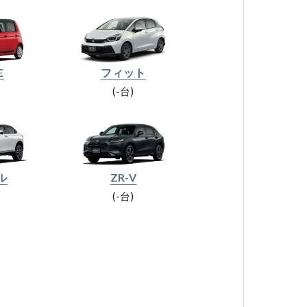
E
フィット
-台
ル
ZR-V
-台