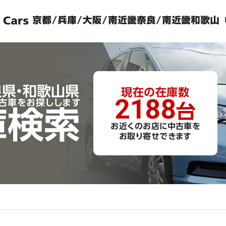
良県・和歌山県
現在の
在庫数
2188
古車をお探しします
台
庫検索
お近くのお店に中古車を
お取り寄せできます