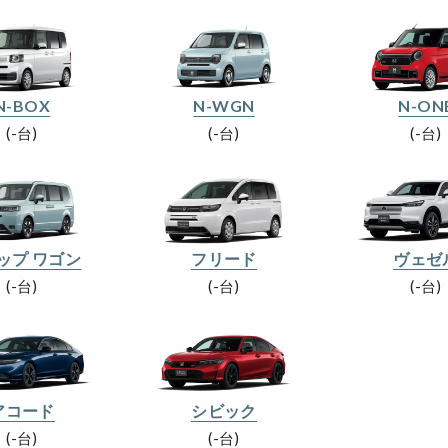
N-BOX
N-WGN
N-ON
-台
-台
-台
ップ ワゴン
フリード
ヴェゼ
-台
-台
-台
アコード
シビック
-台
-台