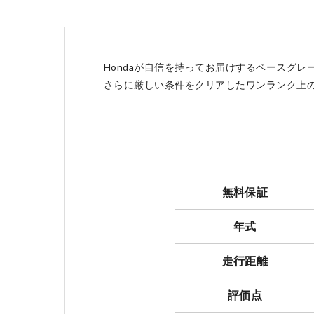
点検・整備のご予約
Hondaが自信を持ってお届けするベースグレード
さらに厳しい条件をクリアしたワンランク上のグレー
各店舗へのお問い合わせ
無料保証
年式
走行距離
評価点