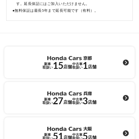
す。延長保証にはご加入いただけません。
●無料保証は最長5年まで延長可能です（有料）。
点検・整備のご予約
各店舗へのお問い合わせ
15
1
新車
中古車
店舗
店舗
取扱い
取扱い
27
3
コーポレートサイト
新車
中古車
店舗
店舗
取扱い
取扱い
点検・整備のご予約
51
5
新車
中古車
店舗
店舗
取扱い
取扱い