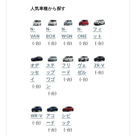
会社情報
人気車種から探す
N-
N-
N-
N-
フィ
法人のお客様へ
VAN
BOX
WGN
ONE
ット
-台
-台
-台
-台
-台
健康経営の取り組み
オデ
ステ
フリ
ヴェ
ZR-V
ッセ
ップ
ード
ゼル
-台
イ
ワゴ
-台
-台
-台
ン
お引越しのお客様へ
-台
サイトご利用にあたって
WR-V
アコ
シビ
-台
ード
ック
プライバシーポリシー
-台
-台