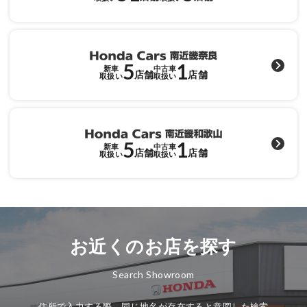
各店舗へのお問い合わせ
5
1
新車
中古車
店舗
店舗
取扱い
取扱い
5
1
新車
中古車
店舗
店舗
取扱い
取扱い
お近くのお店を探す
Search Showroom
住所で入力する際、同じ地名が存在すると意図した検索