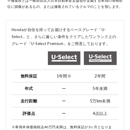
※修復歴とは一般財団法人日本自動車査定協会が定義する車両の骨格部
位に損傷があるもの、または修復されているクルマのことを指します。
コーポレートサイト
Hondaが自信を持ってお届けするベースグレード「U-
Select」と、
さらに厳しい条件をクリアしたワンランク上の
グレード「U-Select Premium」をご用意しております。
点検・整備のご予約
各店舗へのお問い合わせ
無料保証
1年間
※
2年間
年式
ー
5年未満
走行距離
ー
5万km未満
評価点
ー
4点以上
コーポレートサイト
※車両本体価格税込40万円未満は、無料保証が3ヶ月となりま