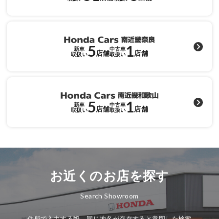
各店舗へのお問い合わせ
5
1
新車
中古車
店舗
店舗
取扱い
取扱い
5
1
新車
中古車
店舗
店舗
取扱い
取扱い
お近くのお店を探す
Search Showroom
住所で入力する際、同じ地名が存在すると意図した検索