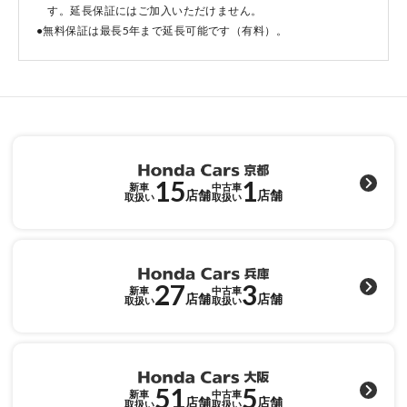
す。延長保証にはご加入いただけません。
●無料保証は最長5年まで延長可能です（有料）。
点検・整備のご予約
各店舗へのお問い合わせ
15
1
新車
中古車
店舗
店舗
取扱い
取扱い
27
3
コーポレートサイト
新車
中古車
店舗
店舗
取扱い
取扱い
点検・整備のご予約
51
5
新車
中古車
店舗
店舗
取扱い
取扱い