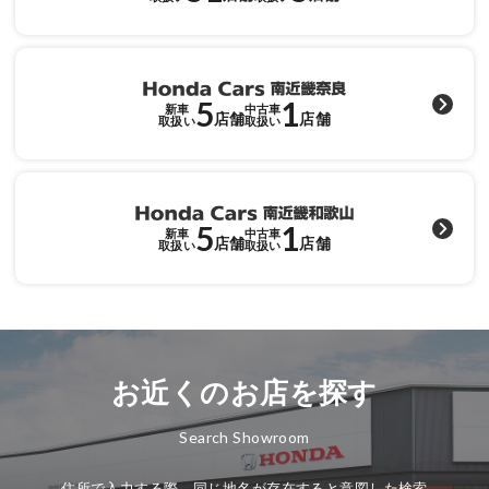
各店舗へのお問い合わせ
5
1
新車
中古車
店舗
店舗
取扱い
取扱い
5
1
新車
中古車
店舗
店舗
取扱い
取扱い
お近くのお店を探す
Search Showroom
住所で入力する際、同じ地名が存在すると意図した検索