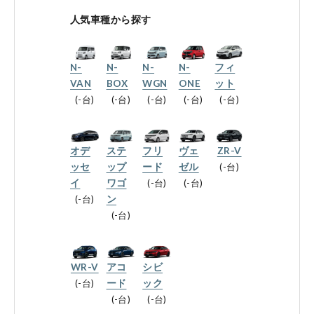
会社情報
人気車種から探す
N-
N-
N-
N-
フィ
法人のお客様へ
VAN
BOX
WGN
ONE
ット
-台
-台
-台
-台
-台
健康経営の取り組み
オデ
ステ
フリ
ヴェ
ZR-V
ッセ
ップ
ード
ゼル
-台
イ
ワゴ
-台
-台
-台
ン
お引越しのお客様へ
-台
サイトご利用にあたって
WR-V
アコ
シビ
-台
ード
ック
プライバシーポリシー
-台
-台