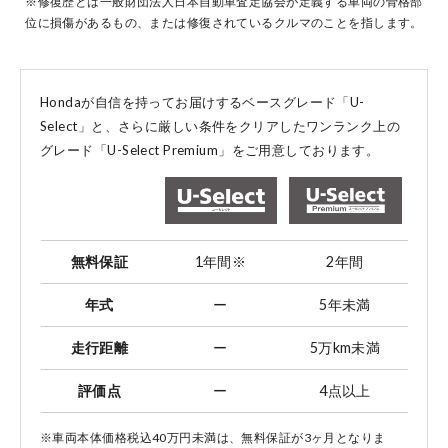
※修復歴とは一般財団法人日本自動車査定協会が定義する車両の骨格部
位に損傷があるもの、または修復されているクルマのことを指します。
コーポレートサイト
Hondaが自信を持ってお届けするベースグレード「U-
Select」と、
さらに厳しい条件をクリアしたワンランク上の
グレード「U-Select Premium」をご用意しております。
点検・整備のご予約
各店舗へのお問い合わせ
無料保証
1年間
※
2年間
年式
ー
5年未満
走行距離
ー
5万km未満
評価点
ー
4点以上
コーポレートサイト
※車両本体価格税込40万円未満は、無料保証が3ヶ月となりま