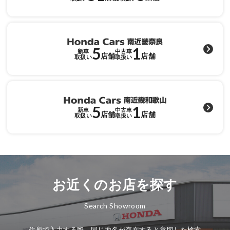
各店舗へのお問い合わせ
5
1
新車
中古車
店舗
店舗
取扱い
取扱い
5
1
新車
中古車
店舗
店舗
取扱い
取扱い
お近くのお店を探す
Search Showroom
住所で入力する際、同じ地名が存在すると意図した検索