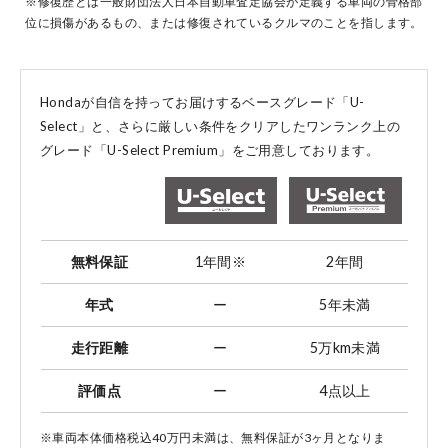
※修復歴とは一般財団法人日本自動車査定協会が定義する車両の骨格部
位に損傷があるもの、または修復されているクルマのことを指します。
コーポレートサイト
Hondaが自信を持ってお届けするベースグレード「U-
Select」と、
さらに厳しい条件をクリアしたワンランク上の
グレード「U-Select Premium」をご用意しております。
点検・整備のご予約
各店舗へのお問い合わせ
無料保証
1年間
※
2年間
年式
ー
5年未満
走行距離
ー
5万km未満
評価点
ー
4点以上
コーポレートサイト
※車両本体価格税込40万円未満は、無料保証が3ヶ月となりま