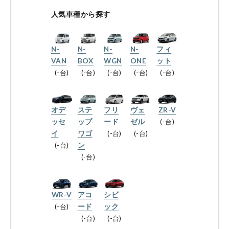
会社情報
人気車種から探す
N-
N-
N-
N-
フィ
法人のお客様へ
VAN
BOX
WGN
ONE
ット
-台
-台
-台
-台
-台
健康経営の取り組み
オデ
ステ
フリ
ヴェ
ZR-V
ッセ
ップ
ード
ゼル
-台
イ
ワゴ
-台
-台
-台
ン
お引越しのお客様へ
-台
サイトご利用にあたって
WR-V
アコ
シビ
-台
ード
ック
プライバシーポリシー
-台
-台