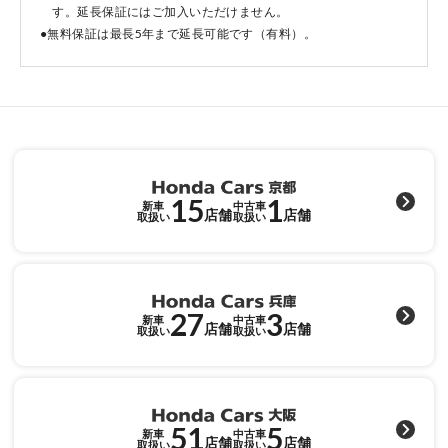
す。延長保証にはご加入いただけません。
●無料保証は最長5年まで延長可能です（有料）。
点検・整備のご予約
各店舗へのお問い合わせ
15
1
新車
中古車
店舗
店舗
取扱い
取扱い
27
3
コーポレートサイト
新車
中古車
店舗
店舗
取扱い
取扱い
点検・整備のご予約
51
5
新車
中古車
店舗
店舗
取扱い
取扱い