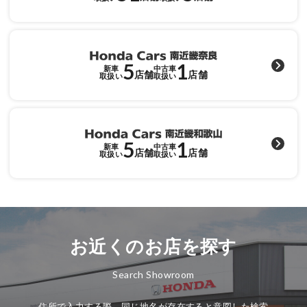
各店舗へのお問い合わせ
5
1
新車
中古車
店舗
店舗
取扱い
取扱い
5
1
新車
中古車
店舗
店舗
取扱い
取扱い
お近くのお店を探す
Search Showroom
住所で入力する際、同じ地名が存在すると意図した検索