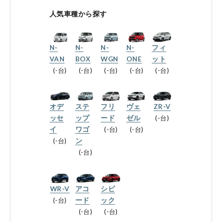
会社情報
人気車種から探す
N-
N-
N-
N-
フィ
法人のお客様へ
VAN
BOX
WGN
ONE
ット
-台
-台
-台
-台
-台
健康経営の取り組み
オデ
ステ
フリ
ヴェ
ZR-V
ッセ
ップ
ード
ゼル
-台
イ
ワゴ
-台
-台
-台
ン
お引越しのお客様へ
-台
サイトご利用にあたって
WR-V
アコ
シビ
-台
ード
ック
プライバシーポリシー
-台
-台