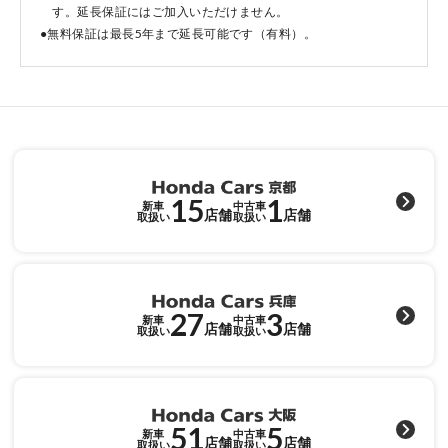
す。延長保証にはご加入いただけません。
●無料保証は最長5年まで延長可能です（有料）。
点検・整備のご予約
各店舗へのお問い合わせ
15
1
新車
中古車
店舗
店舗
取扱い
取扱い
27
3
コーポレートサイト
新車
中古車
店舗
店舗
取扱い
取扱い
点検・整備のご予約
51
5
新車
中古車
店舗
店舗
取扱い
取扱い