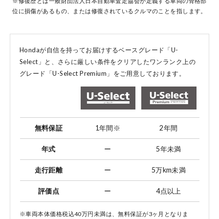
※修復歴とは一般財団法人日本自動車査定協会が定義する車両の骨格部
位に損傷があるもの、または修復されているクルマのことを指します。
コーポレートサイト
Hondaが自信を持ってお届けするベースグレード「U-
Select」と、
さらに厳しい条件をクリアしたワンランク上の
グレード「U-Select Premium」をご用意しております。
点検・整備のご予約
各店舗へのお問い合わせ
無料保証
1年間
※
2年間
年式
ー
5年未満
走行距離
ー
5万km未満
評価点
ー
4点以上
コーポレートサイト
※車両本体価格税込40万円未満は、無料保証が3ヶ月となりま