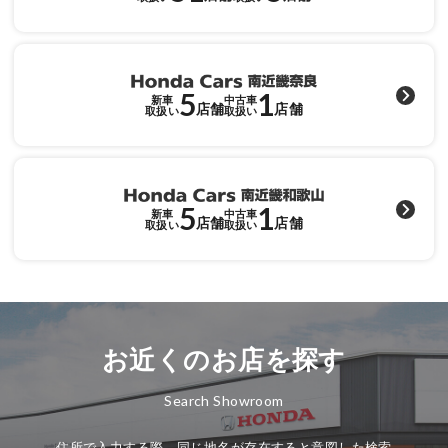
各店舗へのお問い合わせ
5
1
新車
中古車
店舗
店舗
取扱い
取扱い
5
1
新車
中古車
店舗
店舗
取扱い
取扱い
お近くのお店を探す
Search Showroom
住所で入力する際、同じ地名が存在すると意図した検索