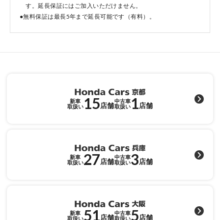
す。延長保証にはご加入いただけません。
●無料保証は最長5年まで延長可能です（有料）。
点検・整備のご予約
各店舗へのお問い合わせ
15
1
新車
中古車
店舗
店舗
取扱い
取扱い
27
3
コーポレートサイト
新車
中古車
店舗
店舗
取扱い
取扱い
点検・整備のご予約
51
5
新車
中古車
店舗
店舗
取扱い
取扱い