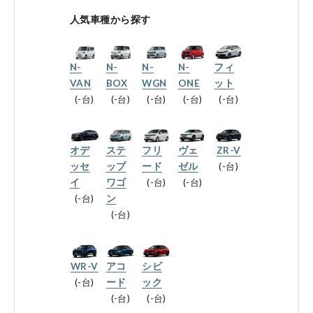
会社情報
人気車種から探す
N-
N-
N-
N-
フィ
法人のお客様へ
VAN
BOX
WGN
ONE
ット
-台
-台
-台
-台
-台
健康経営の取り組み
オデ
ステ
フリ
ヴェ
ZR-V
ッセ
ップ
ード
ゼル
-台
イ
ワゴ
-台
-台
-台
ン
お引越しのお客様へ
-台
サイトご利用にあたって
WR-V
アコ
シビ
-台
ード
ック
プライバシーポリシー
-台
-台