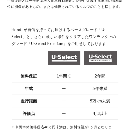
※修復歴とは一般財団法人日本自動車査定協会が定義する車両の骨格部
位に損傷があるもの、または修復されているクルマのことを指します。
コーポレートサイト
Hondaが自信を持ってお届けするベースグレード「U-
Select」と、
さらに厳しい条件をクリアしたワンランク上の
グレード「U-Select Premium」をご用意しております。
点検・整備のご予約
各店舗へのお問い合わせ
無料保証
1年間
※
2年間
年式
ー
5年未満
走行距離
ー
5万km未満
評価点
ー
4点以上
コーポレートサイト
※車両本体価格税込40万円未満は、無料保証が3ヶ月となりま