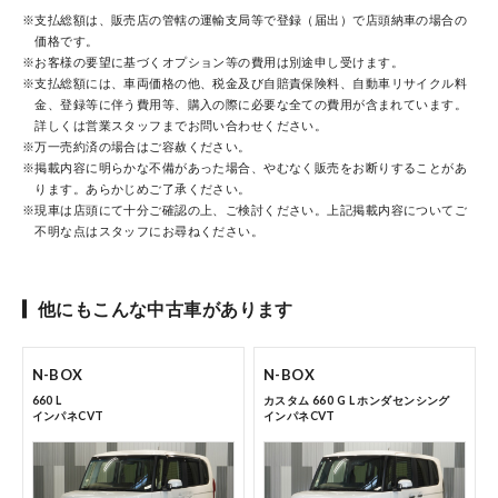
※支払総額は、販売店の管轄の運輸支局等で登録（届出）で店頭納車の場合の
中古車在庫検索 トップページ
価格です。
※お客様の要望に基づくオプション等の費用は別途申し受けます。
※支払総額には、車両価格の他、税金及び自賠責保険料、自動車リサイクル料
金、登録等に伴う費用等、購入の際に必要な全ての費用が含まれています。
詳しくは営業スタッフまでお問い合わせください。
※万一売約済の場合はご容赦ください。
※掲載内容に明らかな不備があった場合、やむなく販売をお断りすることがあ
ります。あらかじめご了承ください。
※現車は店頭にて十分ご確認の上、ご検討ください。上記掲載内容についてご
不明な点はスタッフにお尋ねください。
コーポレートサイト
他にもこんな中古車があります
点検・整備のご予約
N-BOX
N-BOX
660 L
カスタム 660 G L ホンダセンシング
インパネCVT
インパネCVT
各店舗へのお問い合わせ