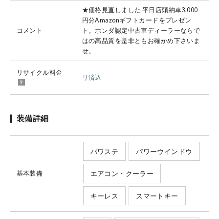
★価格見直しました 平日店頭納車3,000
円分Amazonギフトカードをプレゼン
コメント
ト。ホンダ認定中古車ディーラーならで
はの高品質を是非ともお確かめ下さいま
せ。
リサイクル料金
リ済込
装備詳細
パワステ
パワーウインドウ
エアコン・クーラー
基本装備
キーレス
スマートキー