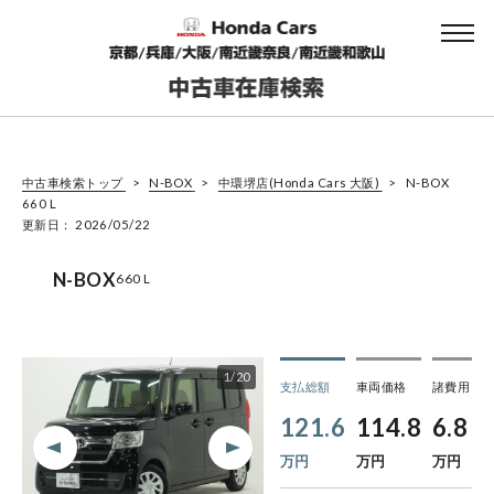
中古車検索トップ
N-BOX
中環堺店(Honda Cars 大阪)
N-BOX
660 L
更新日： 2026/05/22
N-BOX
660 L
1
/
20
支払総額
車両価格
諸費用
121.6
114.8
6.8
万円
万円
万円