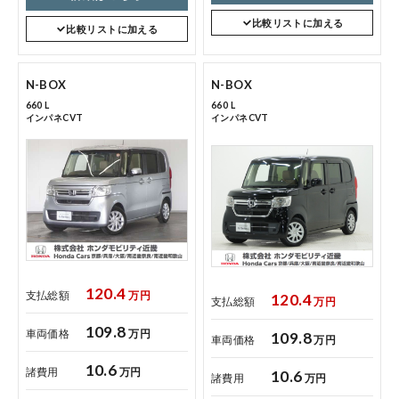
比較リストに加える
比較リストに加える
N-BOX
N-BOX
660 L
660 L
インパネCVT
インパネCVT
120.4
支払総額
万円
120.4
支払総額
万円
109.8
車両価格
万円
109.8
車両価格
万円
10.6
諸費用
万円
10.6
諸費用
万円