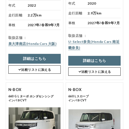
年式
2020
年式
2022
各店舗へのお問い合わせ
走行距離
2.9万km
走行距離
2.2万km
車検
2027年/令和9年7月
車検
2027年/令和9年7月
取扱店舗
取扱店舗
U-Select奈良(Honda Cars 南近
泉大津南店(Honda Cars 大阪)
畿奈良)
詳細はこちら
詳細はこちら
コーポレートサイト
比較リストに加える
比較リストに加える
点検・整備のご予約
N-BOX
N-BOX
660 G L ターボ ホンダセンシング
660 L スロープ
インパネCVT
インパネCVT
各店舗へのお問い合わせ