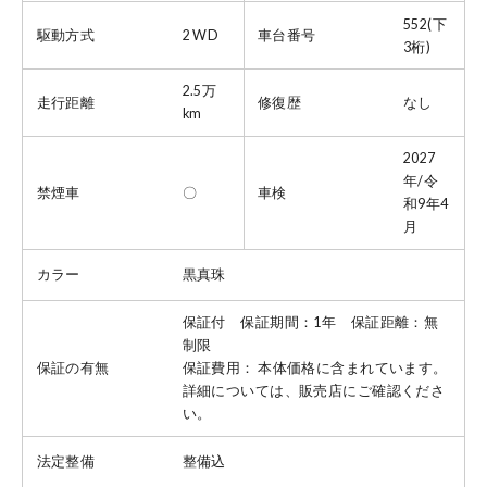
552(下
駆動方式
2 WD
車台番号
3桁)
2.5万
走行距離
修復歴
なし
km
2027
年/令
禁煙車
〇
車検
和9年4
月
カラー
黒真珠
保証付 保証期間：1年 保証距離：無
制限
保証の有無
保証費用： 本体価格に含まれています。
詳細については、販売店にご確認くださ
い。
法定整備
整備込