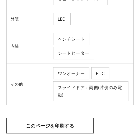
法人のお客様へ
LED
外装
健康経営の取り組み
ベンチシート
内装
シートヒーター
お引越しのお客様へ
ワンオーナー
ETC
その他
サイトご利用にあたって
スライドドア：両側(片側のみ電
動)
プライバシーポリシー
このページを印刷する
ホンダモビリティ近畿 法人サイト