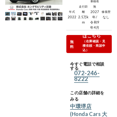
車検有
走行距
無
2027
年式
離
修復歴
2022
2.5万
k
年/
なし
m
令和9
年4月
商談お申込
はこちら
（在庫確認・見
無
積依頼・商談申
料
込）
今すぐWEBでお
問合せ
今すぐ電話で相談
する
072-246-
8222
この店舗の詳細を
みる
中環堺店
(Honda Cars 大