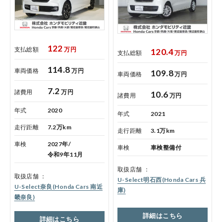
122
支払総額
万円
120.4
支払総額
万円
114.8
車両価格
万円
109.8
車両価格
万円
7.2
諸費用
万円
10.6
諸費用
万円
年式
2020
年式
2021
走行距離
7.2万km
走行距離
3.1万km
車検
2027年/
車検
車検整備付
令和9年11月
取扱店舗
取扱店舗
U-Select明石西(Honda Cars 兵
U-Select奈良(Honda Cars 南近
庫)
畿奈良)
詳細はこちら
詳細はこちら