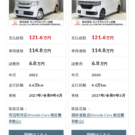
121.6
121.6
支払総額
万円
支払総額
万円
コーポレートサイト
114.8
114.8
車両価格
万円
車両価格
万円
点検・整備のご予約
6.8
6.8
諸費用
万円
諸費用
万円
年式
2022
年式
2020
各店舗へのお問い合わせ
走行距離
4.6万km
走行距離
4.0万km
車検
2027年/令和9年4月
車検
2027年/令和9年3月
取扱店舗
取扱店舗
田辺明洋店(Honda Cars 南近畿
国体道路店(Honda Cars 南近畿
和歌山)
和歌山)
詳細はこちら
詳細はこちら