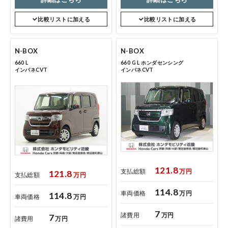
コーポレートサイト
比較リストに加える
比較リストに加える
点検・整備のご予約
N-BOX
N-BOX
660 L
660 G L ホンダセンシング
インパネCVT
インパネCVT
各店舗へのお問い合わせ
121.8
支払総額
万円
121.8
支払総額
万円
コーポレートサイト
114.8
車両価格
万円
114.8
車両価格
万円
点検・整備のご予約
7
諸費用
万円
7
諸費用
万円