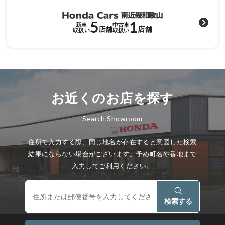
5
1
新車
中古車
店舗
店舗
取扱い
取扱い
お近くのお店を探す
Search Showroom
住所で入力する際、同じ地名が存在すると意図した検索
結果にならない場合がございます。予め町名や番地まで
入力してご利用ください。
検索する