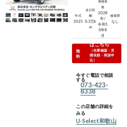
車検有
無
走行距
2028
年式
離
修復歴
年/
2025
0.3万
k
なし
令和1
m
0年8
月
商談お申込
はこちら
（在庫確認・見
無
積依頼・商談申
料
込）
今すぐWEBでお
問合せ
今すぐ電話で相談
する
073-423-
8338
この店舗の詳細を
みる
U-Select和歌山