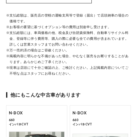
※支払総額は、販売店の管轄の運輸支局等で登録（届出）で店頭納車の場合の
中古車在庫検索 トップページ
価格です。
※お客様の要望に基づくオプション等の費用は別途申し受けます。
※支払総額には、車両価格の他、税金及び自賠責保険料、自動車リサイクル料
金、登録等に伴う費用等、購入の際に必要な全ての費用が含まれています。
詳しくは営業スタッフまでお問い合わせください。
※万一売約済の場合はご容赦ください。
※掲載内容に明らかな不備があった場合、やむなく販売をお断りすることがあ
ります。あらかじめご了承ください。
※現車は店頭にて十分ご確認の上、ご検討ください。上記掲載内容についてご
不明な点はスタッフにお尋ねください。
コーポレートサイト
他にもこんな中古車があります
点検・整備のご予約
N-BOX
N-BOX
660
660
インパネCVT
インパネCVT
各店舗へのお問い合わせ