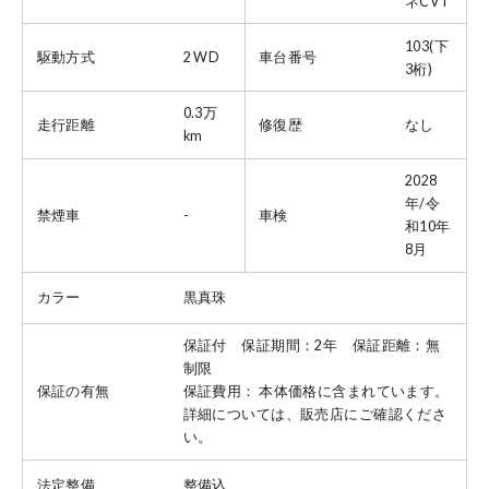
ネCVT
103(下
駆動方式
2 WD
車台番号
3桁)
0.3万
走行距離
修復歴
なし
km
2028
年/令
禁煙車
-
車検
和10年
8月
カラー
黒真珠
保証付 保証期間：2年 保証距離：無
制限
保証の有無
保証費用： 本体価格に含まれています。
詳細については、販売店にご確認くださ
い。
法定整備
整備込