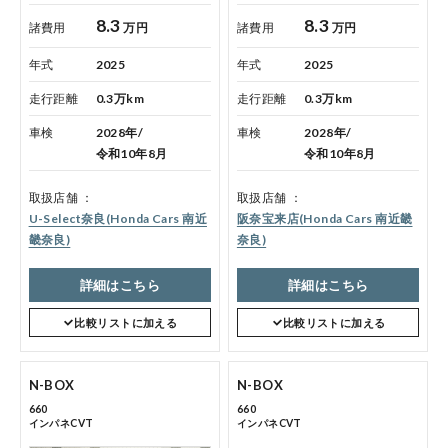
点検・整備のご予約
8.3
8.3
諸費用
万円
諸費用
万円
年式
2025
年式
2025
各店舗へのお問い合わせ
走行距離
0.3万km
走行距離
0.3万km
車検
2028年/
車検
2028年/
令和10年8月
令和10年8月
取扱店舗
取扱店舗
U-Select奈良(Honda Cars 南近
阪奈宝来店(Honda Cars 南近畿
畿奈良)
奈良)
コーポレートサイト
詳細はこちら
詳細はこちら
比較リストに加える
比較リストに加える
点検・整備のご予約
N-BOX
N-BOX
各店舗へのお問い合わせ
660
660
インパネCVT
インパネCVT