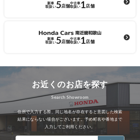
5
1
新車
中古車
店舗
店舗
取扱い
取扱い
5
1
新車
中古車
店舗
店舗
取扱い
取扱い
お近くのお店を探す
Search Showroom
住所で入力する際、同じ地名が存在すると意図した検索
結果にならない場合がございます。予め町名や番地まで
入力してご利用ください。