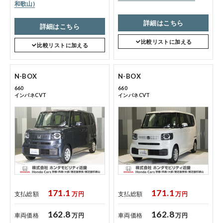
和歌山)
詳細はこちら
コーポレートサイト
詳細はこちら
比較リストに加える
比較リストに加える
点検・整備のご予約
N-BOX
N-BOX
660
660
各店舗へのお問い合わせ
インパネCVT
インパネCVT
コーポレートサイト
171.1
171.1
支払総額
万円
支払総額
万円
162.8
162.8
車両価格
万円
車両価格
万円