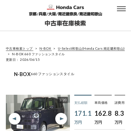
中古車検索トップ
N-BOX
U-Select和歌山(Honda Cars 南近畿和歌山)
N-BOX 660 ファッションスタイル
更新日： 2026/06/15
N-BOX
660 ファッションスタイル
1
/
20
支払総額
車両価格
諸費用
171.1
162.8
8.3
万円
万円
万円