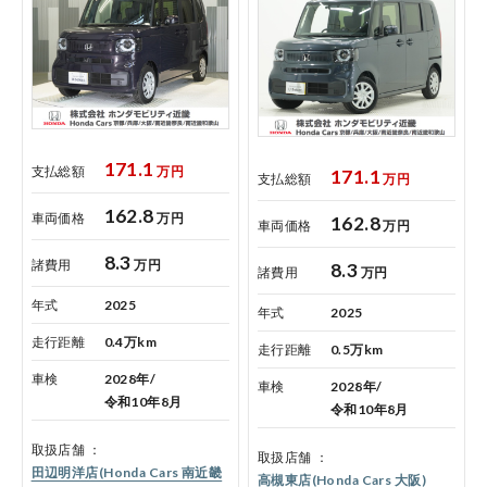
171.1
支払総額
万円
171.1
支払総額
万円
コーポレートサイト
162.8
車両価格
万円
162.8
車両価格
万円
点検・整備のご予約
8.3
諸費用
万円
8.3
諸費用
万円
年式
2025
年式
2025
各店舗へのお問い合わせ
走行距離
0.4万km
走行距離
0.5万km
車検
2028年/
車検
2028年/
令和10年8月
令和10年8月
取扱店舗
取扱店舗
田辺明洋店(Honda Cars 南近畿
高槻東店(Honda Cars 大阪)