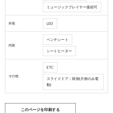
ミュージックプレイヤー接続可
法人のお客様へ
LED
外装
ベンチシート
健康経営の取り組み
内装
シートヒーター
お引越しのお客様へ
ETC
その他
サイトご利用にあたって
スライドドア：両側(片側のみ電
動)
プライバシーポリシー
このページを印刷する
ホンダモビリティ近畿 法人サイト