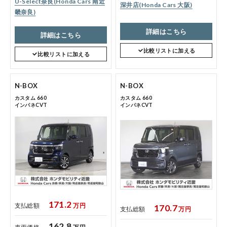
U-Select奈良(Honda Cars 南近
深井店(Honda Cars 大阪)
畿奈良)
詳細はこちら
詳細はこちら
比較リストに加える
比較リストに加える
N-BOX
N-BOX
カスタム 660
カスタム 660
インパネCVT
インパネCVT
171.2
支払総額
万円
170.7
支払総額
万円
162.8