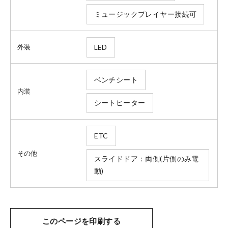
ミュージックプレイヤー接続可
法人のお客様へ
LED
外装
ベンチシート
健康経営の取り組み
内装
シートヒーター
お引越しのお客様へ
ETC
その他
スライドドア：両側(片側のみ電
サイトご利用にあたって
動)
プライバシーポリシー
このページを印刷する