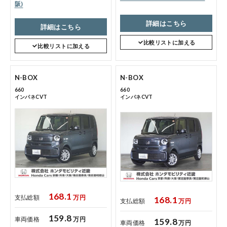
阪)
詳細はこちら
詳細はこちら
コーポレートサイト
比較リストに加える
比較リストに加える
点検・整備のご予約
N-BOX
N-BOX
660
660
インパネCVT
インパネCVT
各店舗へのお問い合わせ
168.1
支払総額
万円
168.1
コーポレートサイト
支払総額
万円
159.8
車両価格
万円
159.8
車両価格
万円