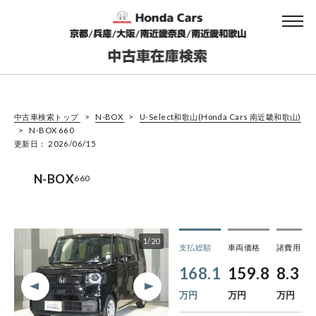
中古車検索トップ
N-BOX
U-Select和歌山(Honda Cars 南近畿和歌山)
N-BOX 660
更新日： 2026/06/15
N-BOX
660
1
/
20
支払総額
車両価格
諸費用
168.1
159.8
8.3
万円
万円
万円