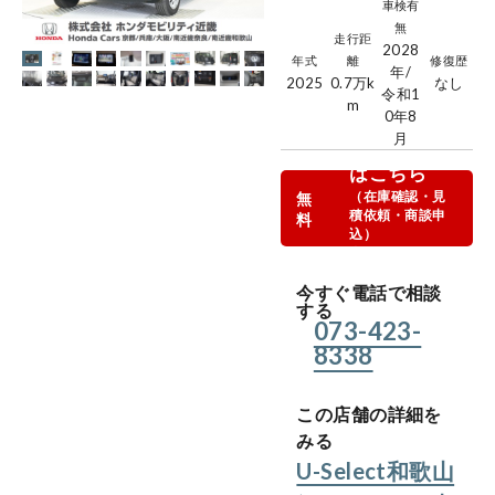
車検有
無
走行距
2028
年式
離
修復歴
年/
2025
0.7万
k
なし
令和1
m
0年8
月
商談お申込
はこちら
（在庫確認・見
無
積依頼・商談申
料
込）
今すぐWEBでお
問合せ
今すぐ電話で相談
する
073-423-
8338
この店舗の詳細を
みる
U-Select和歌山