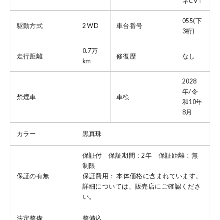
ネCVT
055(下
駆動方式
2 WD
車台番号
3桁)
0.7万
走行距離
修復歴
なし
km
2028
年/令
禁煙車
-
車検
和10年
8月
カラー
黒真珠
保証付 保証期間：2年 保証距離：無
制限
保証の有無
保証費用： 本体価格に含まれています。
詳細については、販売店にご確認くださ
い。
法定整備
整備込