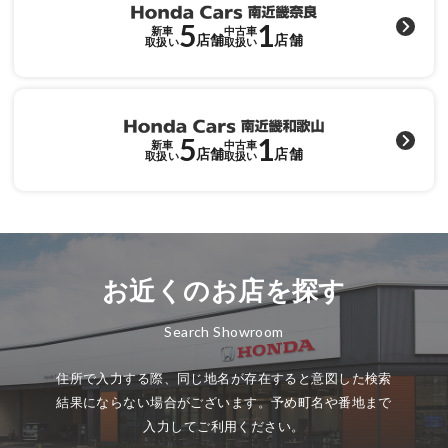
5
1
新車
中古車
店舗
店舗
取扱い
取扱い
5
1
新車
中古車
店舗
店舗
取扱い
取扱い
お近くのお店を探す
Search Showroom
住所で入力する際、同じ地名が存在すると意図した検索
結果にならない場合がございます。予め町名や番地まで
入力してご利用ください。