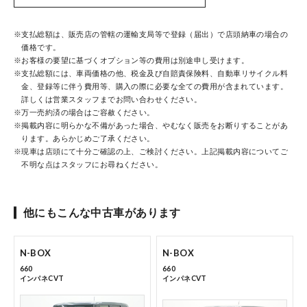
ホンダモビリティ近畿 法人サイト
※支払総額は、販売店の管轄の運輸支局等で登録（届出）で店頭納車の場合の
価格です。
中古車在庫検索 トップページ
※お客様の要望に基づくオプション等の費用は別途申し受けます。
※支払総額には、車両価格の他、税金及び自賠責保険料、自動車リサイクル料
金、登録等に伴う費用等、購入の際に必要な全ての費用が含まれています。
詳しくは営業スタッフまでお問い合わせください。
※万一売約済の場合はご容赦ください。
※掲載内容に明らかな不備があった場合、やむなく販売をお断りすることがあ
ります。あらかじめご了承ください。
※現車は店頭にて十分ご確認の上、ご検討ください。上記掲載内容についてご
不明な点はスタッフにお尋ねください。
コーポレートサイト
他にもこんな中古車があります
点検・整備のご予約
N-BOX
N-BOX
660
660
インパネCVT
インパネCVT
各店舗へのお問い合わせ