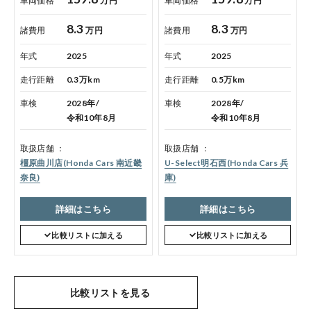
車両価格
万円
車両価格
万円
8.3
8.3
諸費用
万円
諸費用
万円
年式
2025
年式
2025
走行距離
0.3万km
走行距離
0.5万km
車検
2028年/
車検
2028年/
令和10年8月
令和10年8月
取扱店舗
取扱店舗
橿原曲川店(Honda Cars 南近畿
U-Select明石西(Honda Cars 兵
奈良)
庫)
詳細はこちら
詳細はこちら
比較リストに加える
比較リストに加える
比較リストを見る