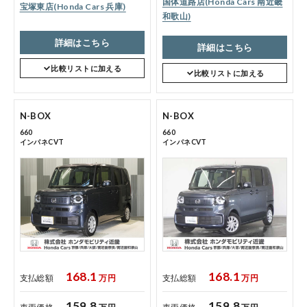
国体道路店(Honda Cars 南近畿
宝塚東店(Honda Cars 兵庫)
和歌山)
詳細はこちら
詳細はこちら
比較リストに加える
比較リストに加える
N-BOX
N-BOX
660
660
インパネCVT
インパネCVT
168.1
168.1
支払総額
万円
支払総額
万円
159.8
159.8