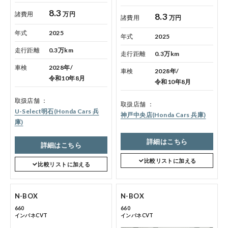
点検・整備のご予約
8.3
諸費用
万円
8.3
諸費用
万円
年式
2025
年式
2025
各店舗へのお問い合わせ
走行距離
0.3万km
走行距離
0.3万km
車検
2028年/
車検
2028年/
令和10年8月
令和10年8月
取扱店舗
取扱店舗
U-Select明石(Honda Cars 兵
神戸中央店(Honda Cars 兵庫)
庫)
詳細はこちら
コーポレートサイト
詳細はこちら
比較リストに加える
比較リストに加える
点検・整備のご予約
N-BOX
N-BOX
660
660
各店舗へのお問い合わせ
インパネCVT
インパネCVT