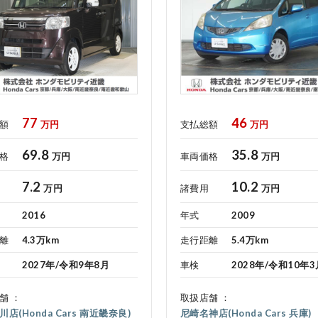
各店舗へのお問い合わせ
77
46
額
万円
支払総額
万円
69.8
35.8
格
万円
車両価格
万円
7.2
10.2
万円
諸費用
万円
2016
年式
2009
離
4.3万km
走行距離
5.4万km
2027年/令和9年8月
車検
2028年/令和10年3
舗
取扱店舗
店(Honda Cars 南近畿奈良)
尼崎名神店(Honda Cars 兵庫)