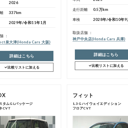
2026
走行距離
0.5万km
離
337km
車検
2028年/令和10年9
点検・整備のご予約
2029年/令和11年1月
取扱店舗
舗
神戸中央店(Honda Cars 兵庫)
各店舗へのお問い合わせ
lect泉大津(Honda Cars 大阪)
詳細はこちら
詳細はこちら
比較リストに加える
比較リストに加える
OX
フィット
コーポレートサイト
カスタムG Lパッケージ
1.3 G ハイウェイエディション
ネCVT
フロアCVT
点検・整備のご予約