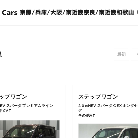
県
最初
ップワゴン
ステップワゴン
e:HEV スパーダ プレミアムライン
2.0 e:HEV スパーダ G EX ホン
ネCVT
グ
その他AT