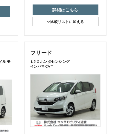
詳細はこちら
比較リストに加える
フリード
イル モ
1.5 G ホンダセンシング
インパネCVT