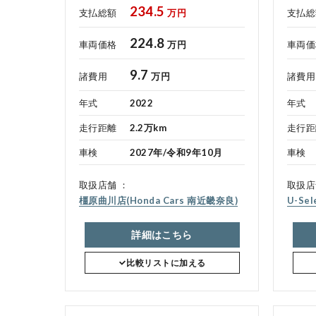
234.5
支払総額
万円
支払総
224.8
車両価格
万円
車両価
9.7
諸費用
万円
諸費用
年式
2022
年式
走行距離
2.2万km
走行距
車検
2027年/令和9年10月
車検
取扱店舗
取扱店
橿原曲川店(Honda Cars 南近畿奈良)
U-Se
詳細はこちら
比較リストに加える
会社情報