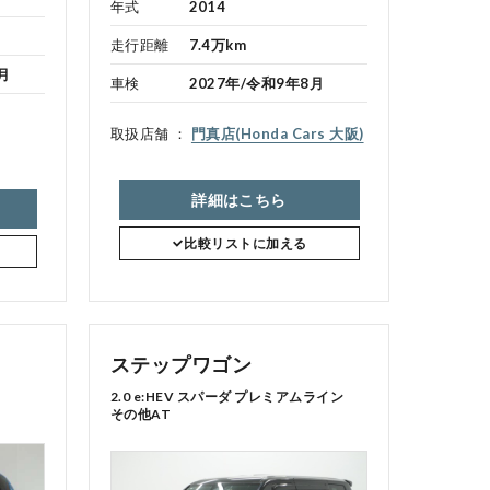
年式
2014
走行距離
7.4万km
月
点検・整備のご予約
車検
2027年/令和9年8月
取扱店舗
門真店(Honda Cars 大阪)
各店舗へのお問い合わせ
詳細はこちら
比較リストに加える
ステップワゴン
2.0 e:HEV スパーダ プレミアムライン
その他AT