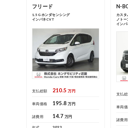
フリード
N-B
1.5 G ホンダセンシング
カスタ
インパネCVT
ノトー
インパ
お引越しのお客様へ
ホンダモビリティ近畿 法人サイト
210.5
支払総額
万円
支払総
195.8
車両価格
万円
車両価
14.7
諸費用
万円
諸費用
コーポレートサイト
年式
2022