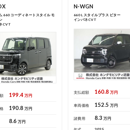
OX
N-WGN
ム 660 コーディネートスタイル モ
660 L スタイルプラス ビター
ン
インパネCVT
ネCVT
サイトご利用にあたって
中古車在庫検索 トップページ
160.8
支払総額
万円
199.4
額
万円
152.5
車両価格
万円
190.8
格
万円
8.3
諸費用
万円
8.6
万円
コーポレートサイト
年式
2025