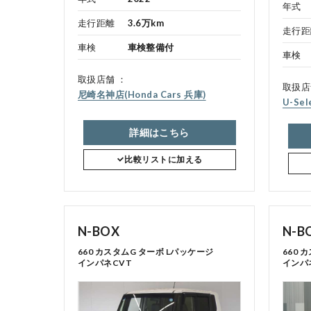
年式
走行距離
3.6万km
走行距
車検
車検整備付
点検・整備のご予約
車検
取扱店舗
取扱店
尼崎名神店(Honda Cars 兵庫)
各店舗へのお問い合わせ
U-Se
詳細はこちら
比較リストに加える
N-BOX
N-B
コーポレートサイト
660 カスタムG ターボ Lパッケージ
660 
インパネCVT
インパ
点検・整備のご予約