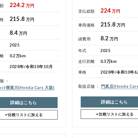
224.2
額
万円
224
支払総額
万円
215.8
格
万円
215.8
車両価格
万円
8.4
万円
8.2
諸費用
万円
2025
年式
2025
離
0.2万km
走行距離
0.3万km
2028年/令和10年10月
車検
2028年/令和10年6
舗
取扱店舗
門真店(Honda Car
lect寝屋川(Honda Cars 大阪)
詳細はこちら
詳細はこちら
比較リストに加える
比較リストに加える
法人のお客様へ