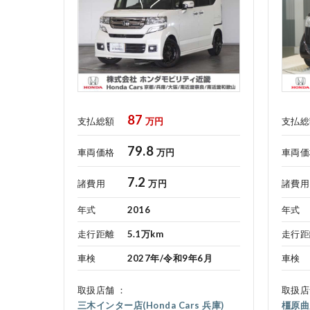
各店舗へのお問い合わせ
87
支払総額
万円
支払総
79.8
車両価格
万円
車両価
7.2
諸費用
万円
諸費用
年式
2016
年式
走行距離
5.1万km
走行距
車検
2027年/令和9年6月
車検
取扱店舗
取扱店
三木インター店(Honda Cars 兵庫)
橿原曲川