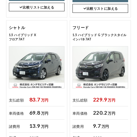
比較リストに加える
比較リストに加える
シャトル
フリード
1.5 ハイブリッド X
1.5 ハイブリッド G ブラックスタイル
フロア7AT
インパネ7AT
83.7
229.9
支払総額
万円
支払総額
万円
69.8
220.2
車両価格
万円
車両価格
万円
13.9
9.7
諸費用
万円
諸費用
万円