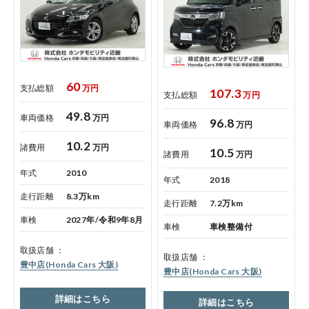
60
支払総額
万円
107.3
支払総額
万円
49.8
車両価格
万円
96.8
車両価格
万円
10.2
諸費用
万円
10.5
諸費用
万円
年式
2010
年式
2018
走行距離
8.3万km
走行距離
7.2万km
車検
2027年/令和9年8月
車検
車検整備付
取扱店舗
取扱店舗
豊中店(Honda Cars 大阪)
豊中店(Honda Cars 大阪)
詳細はこちら
詳細はこちら