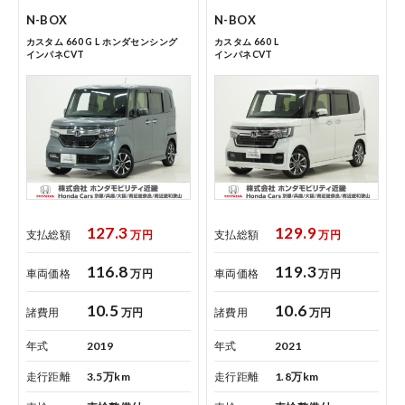
点検・整備のご予約
N-BOX
N-BOX
カスタム 660 G L ホンダセンシング
カスタム 660 L
インパネCVT
インパネCVT
各店舗へのお問い合わせ
127.3
129.9
支払総額
万円
支払総額
万円
コーポレートサイト
116.8
119.3
車両価格
万円
車両価格
万円
10.5
10.6
諸費用
万円
諸費用
万円
点検・整備のご予約
年式
2019
年式
2021
走行距離
3.5万km
走行距離
1.8万km
各店舗へのお問い合わせ