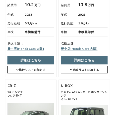
10.2
13.8
諸費用
万円
諸費用
万円
年式
2023
年式
2023
走行距離
0.3万km
走行距離
1.0万km
車検
車検整備付
車検
車検整備付
取扱店舗
取扱店舗
豊中店(Honda Cars 大阪)
豊中店(Honda Cars 大阪)
詳細はこちら
詳細はこちら
比較リストに加える
比較リストに加える
CR-Z
N-BOX
1.5 アルファ
カスタム 660 G L ターボ ホンダセンシ
フロア6MT
ング
インパネCVT