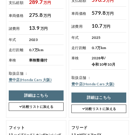
支払総額
万円
289.7
支払総額
万円
579.8
車両価格
万円
275.8
車両価格
万円
コーポレートサイト
10.7
諸費用
万円
13.9
諸費用
万円
点検・整備のご予約
年式
2025
年式
2023
走行距離
0.7万km
走行距離
0.7万km
各店舗へのお問い合わせ
車検
2028年/
車検
車検整備付
令和10年10月
取扱店舗
取扱店舗
豊中店(Honda Cars 大阪)
豊中店(Honda Cars 大阪)
詳細はこちら
詳細はこちら
比較リストに加える
比較リストに加える
コーポレートサイト
フィット
フリード
1.5 ハイブリッド L ホンダセンシング
1.5 e:HEV エアー EX