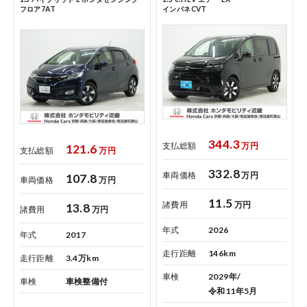
点検・整備のご予約
フロア7AT
インパネCVT
各店舗へのお問い合わせ
344.3
支払総額
万円
121.6
支払総額
万円
332.8
車両価格
万円
107.8
車両価格
万円
11.5
諸費用
万円
13.8
諸費用
万円
年式
2026
年式
2017
走行距離
146km
走行距離
3.4万km
車検
2029年/
車検
車検整備付
令和11年5月