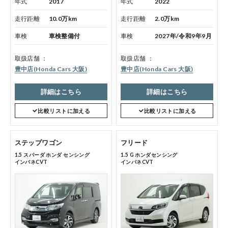
年式
2017
年式
2022
走行距離
10.0万km
走行距離
2.0万km
車検
車検整備付
車検
2027年/令和9年9月
会社情報
取扱店舗
取扱店舗
豊中店(Honda Cars 大阪)
豊中店(Honda Cars 大阪)
詳細はこちら
詳細はこちら
法人のお客様へ
比較リストに加える
比較リストに加える
健康経営の取り組み
ステップワゴン
フリード
1.5 スパーダ ホンダ センシング
1.5 G ホンダセンシング
インパネCVT
インパネCVT
お引越しのお客様へ
サイトご利用にあたって