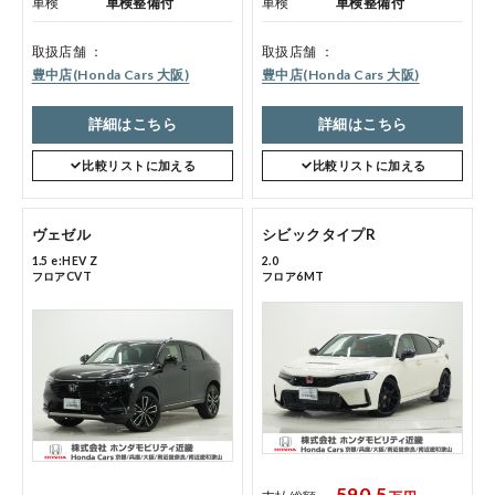
車検
車検整備付
車検
車検整備付
取扱店舗
取扱店舗
豊中店(Honda Cars 大阪)
豊中店(Honda Cars 大阪)
詳細はこちら
詳細はこちら
比較リストに加える
比較リストに加える
コーポレートサイト
ヴェゼル
シビックタイプR
点検・整備のご予約
1.5 e:HEV Z
2.0
フロアCVT
フロア6MT
各店舗へのお問い合わせ
590.5