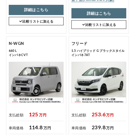
詳細はこちら
詳細はこちら
比較リストに加える
比較リストに加える
N-WGN
フリード
660 L
1.5 ハイブリッド G ブラックスタイル
インパネCVT
インパネ7AT
125
253.6
支払総額
万円
支払総額
万円
114.8
239.8
車両価格
万円
車両価格
万円