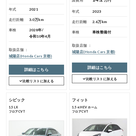
諸費用
万円
年式
2021
年式
2023
走行距離
3.0万km
走行距離
2.6万km
車検
2028年/
車検
車検整備付
令和10年4月
会社情報
取扱店舗
取扱店舗
城陽店(Honda Cars 京都)
城陽店(Honda Cars 京都)
詳細はこちら
詳細はこちら
法人のお客様へ
比較リストに加える
比較リストに加える
シビック
フィット
健康経営の取り組み
1.5 LX
1.5 e:HEV ホーム
フロアCVT
フロアCVT
お引越しのお客様へ