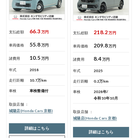
66.3
218.2
支払総額
万円
コーポレートサイト
支払総額
万円
55.8
209.8
車両価格
万円
車両価格
万円
点検・整備のご予約
10.5
8.4
諸費用
万円
諸費用
万円
年式
2018
年式
2025
各店舗へのお問い合わせ
走行距離
10.7万km
走行距離
0.2万km
車検
車検整備付
車検
2028年/
令和10年10月
取扱店舗
城陽店(Honda Cars 京都)
取扱店舗
城陽店(Honda Cars 京都)
詳細はこちら
詳細はこちら
コーポレートサイト