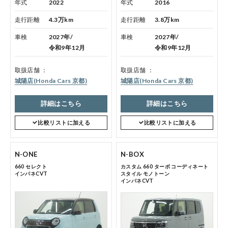
年式
2022
年式
2016
各店舗へのお問い合わせ
走行距離
4.3万km
走行距離
3.8万km
車検
2027年/
車検
2027年/
令和9年12月
令和9年12月
取扱店舗
取扱店舗
城陽店(Honda Cars 京都)
城陽店(Honda Cars 京都)
詳細はこちら
詳細はこちら
コーポレートサイト
比較リストに加える
比較リストに加える
点検・整備のご予約
N-ONE
N-BOX
660 セレクト
カスタム 660 ターボ コーディネート
インパネCVT
スタイル モノトーン
各店舗へのお問い合わせ
インパネCVT