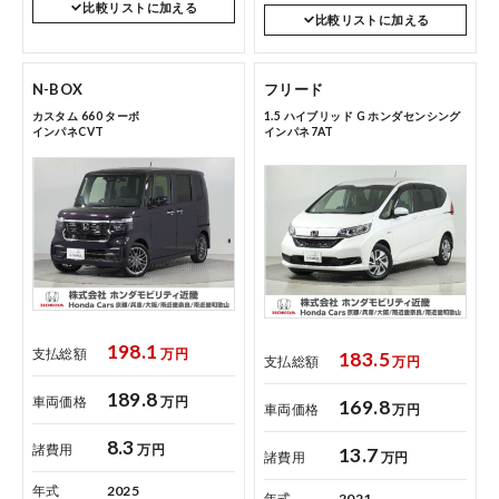
比較リストに加える
比較リストに加える
点検・整備のご予約
N-BOX
フリード
カスタム 660 ターボ
1.5 ハイブリッド G ホンダセンシング
インパネCVT
インパネ7AT
各店舗へのお問い合わせ
198.1
支払総額
万円
183.5
支払総額
万円
189.8
車両価格
万円
169.8
車両価格
万円
8.3
諸費用
万円
13.7
諸費用
万円
年式
2025
年式
2021