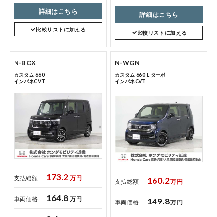
詳細はこちら
詳細はこちら
比較リストに加える
比較リストに加える
N-BOX
N-WGN
カスタム 660
カスタム 660 L ターボ
インパネCVT
インパネCVT
173.2
支払総額
万円
160.2
支払総額
万円
164.8
車両価格
万円
149.8
車両価格
万円