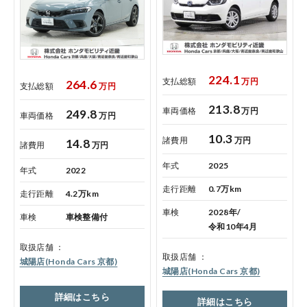
サイトご利用にあたって
プライバシーポリシー
224.1
支払総額
万円
264.6
支払総額
万円
213.8
車両価格
万円
ホンダモビリティ近畿 法人サイト
249.8
車両価格
万円
10.3
諸費用
万円
14.8
諸費用
万円
中古車在庫検索 トップページ
年式
2025
年式
2022
走行距離
0.7万km
走行距離
4.2万km
車検
2028年/
車検
車検整備付
令和10年4月
取扱店舗
取扱店舗
城陽店(Honda Cars 京都)
城陽店(Honda Cars 京都)
詳細はこちら
詳細はこちら