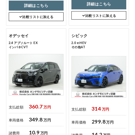
詳細はこちら
詳細はこちら
比較リストに加える
比較リストに加える
オデッセイ
シビック
2.4 アブソルート EX
2.0 e:HEV
インパネCVT
その他AT
360.7
支払総額
万円
314
支払総額
万円
349.8
車両価格
万円
299.8
車両価格
万円
10.9
諸費用
万円
14.2