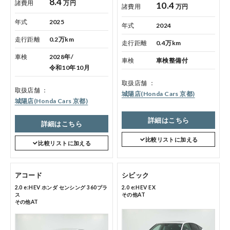
8.4
諸費用
万円
10.4
諸費用
万円
年式
2025
年式
2024
走行距離
0.2万km
走行距離
0.4万km
車検
2028年/
車検
車検整備付
令和10年10月
取扱店舗
取扱店舗
城陽店(Honda Cars 京都)
城陽店(Honda Cars 京都)
詳細はこちら
詳細はこちら
比較リストに加える
比較リストに加える
アコード
シビック
2.0 e:HEV ホンダ センシング 360プラ
2.0 e:HEV EX
ス
その他AT
その他AT