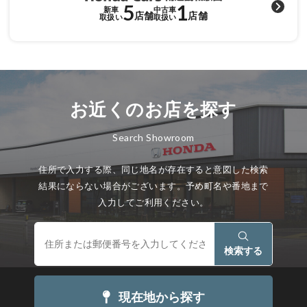
5
1
新車
中古車
店舗
店舗
取扱い
取扱い
お近くのお店を探す
Search Showroom
住所で入力する際、同じ地名が存在すると意図した検索
結果にならない場合がございます。予め町名や番地まで
入力してご利用ください。
検索する
現在地から探す