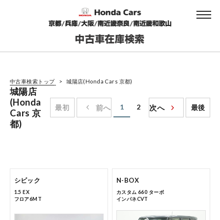
中古車検索トップ
城陽店(Honda Cars 京都)
城陽店
(Honda
1
2
最初
前へ
次へ
最後
Cars 京
都)
シビック
N-BOX
1.5 EX
カスタム 660 ターボ
フロア6MT
インパネCVT