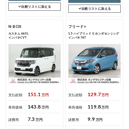
コーポレートサイト
比較リストに加える
比較リストに加える
点検・整備のご予約
N-BOX
フリード+
カスタム 660 L
1.5 ハイブリッド G ホンダセンシング
インパネCVT
インパネ7AT
各店舗へのお問い合わせ
151.1
129.7
支払総額
万円
支払総額
万円
コーポレートサイト
143.8
119.8
車両価格
万円
車両価格
万円
点検・整備のご予約
7.3
9.9
諸費用
万円
諸費用
万円