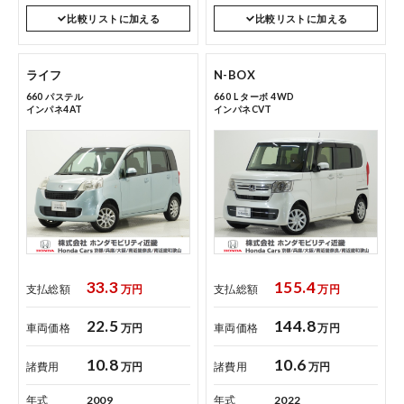
比較リストに加える
比較リストに加える
ライフ
N-BOX
660 パステル
660 L ターボ 4WD
インパネ4AT
インパネCVT
33.3
155.4
支払総額
万円
支払総額
万円
22.5
144.8
車両価格
万円
車両価格
万円
10.8
10.6
諸費用
万円
諸費用
万円
年式
2009
年式
2022