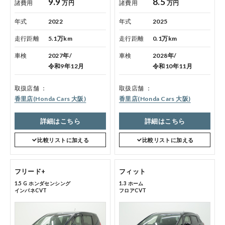
9.9
8.5
諸費用
万円
諸費用
万円
年式
2022
年式
2025
走行距離
5.1万km
走行距離
0.1万km
車検
2027年/
車検
2028年/
令和9年12月
令和10年11月
取扱店舗
取扱店舗
香里店(Honda Cars 大阪)
香里店(Honda Cars 大阪)
詳細はこちら
詳細はこちら
比較リストに加える
比較リストに加える
フリード+
フィット
1.5 G ホンダセンシング
1.3 ホーム
インパネCVT
フロアCVT