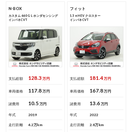
点検・整備のご予約
N-BOX
フィット
カスタム 660 G L ホンダセンシング
1.5 e:HEV クロスター
各店舗へのお問い合わせ
インパネCVT
インパネCVT
128.3
181.4
コーポレートサイト
支払総額
万円
支払総額
万円
117.8
167.8
車両価格
万円
車両価格
万円
点検・整備のご予約
10.5
13.6
諸費用
万円
諸費用
万円
年式
2019
年式
2022
各店舗へのお問い合わせ
走行距離
4.2万km
走行距離
2.8万km