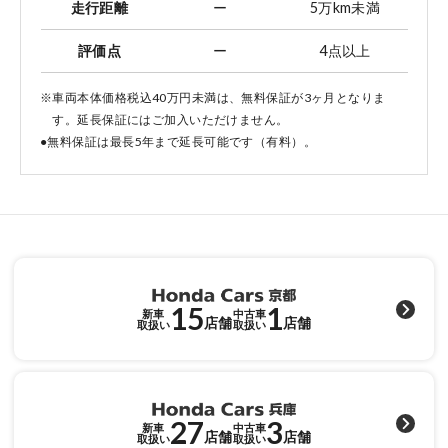
走行距離
ー
5万km未満
評価点
ー
4点以上
※車両本体価格税込40万円未満は、無料保証が3ヶ月となりま
す。延長保証にはご加入いただけません。
●無料保証は最長5年まで延長可能です（有料）。
15
1
新車
中古車
店舗
店舗
取扱い
取扱い
27
3
新車
中古車
店舗
店舗
取扱い
取扱い