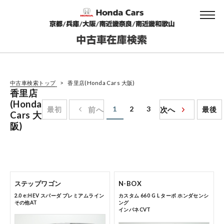
中古車検索トップ
香里店(Honda Cars 大阪)
香里店
(Honda
1
2
3
最初
前へ
次へ
最後
Cars 大
阪)
ステップワゴン
N-BOX
2.0 e:HEV スパーダ プレミアムライン
カスタム 660 G L ターボ ホンダセンシ
その他AT
ング
インパネCVT