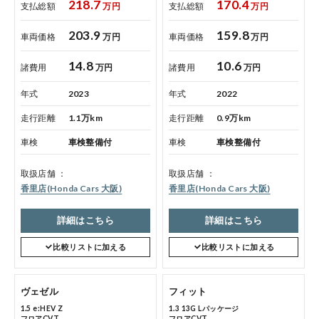
218.7
170.4
支払総額
万円
支払総額
万円
コーポレートサイト
203.9
159.8
車両価格
万円
車両価格
万円
14.8
10.6
諸費用
万円
諸費用
万円
点検・整備のご予約
年式
2023
年式
2022
走行距離
1.1万km
走行距離
0.9万km
各店舗へのお問い合わせ
車検
車検整備付
車検
車検整備付
取扱店舗
取扱店舗
香里店(Honda Cars 大阪)
香里店(Honda Cars 大阪)
詳細はこちら
詳細はこちら
比較リストに加える
比較リストに加える
コーポレートサイト
ヴェゼル
フィット
1.5 e:HEV Z
1.3 13G Lパッケージ
点検・整備のご予約
フロアCVT
フロアCVT