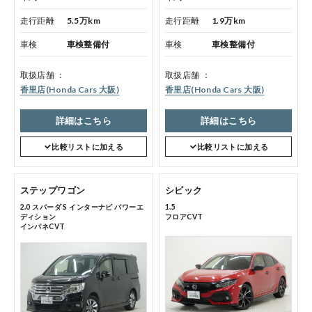
走行距離
5.5万km
走行距離
1.9万km
車検
車検整備付
車検
車検整備付
会社情報
取扱店舗
取扱店舗
香里店(Honda Cars 大阪)
香里店(Honda Cars 大阪)
法人のお客様へ
詳細はこちら
詳細はこちら
比較リストに加える
比較リストに加える
健康経営の取り組み
ステップワゴン
シビック
2.0 スパーダ S インターナビ パワーエ
1.5
ディション
フロアCVT
インパネCVT
お引越しのお客様へ
サイトご利用にあたって