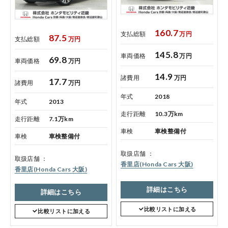
プライバシーポリシー
160.7
支払総額
万円
87.5
支払総額
万円
ホンダモビリティ近畿 法人サイト
145.8
車両価格
万円
69.8
車両価格
万円
14.9
諸費用
万円
17.7
中古車在庫検索 トップページ
諸費用
万円
年式
2018
年式
2013
走行距離
10.3万km
走行距離
7.1万km
車検
車検整備付
車検
車検整備付
取扱店舗
取扱店舗
香里店(Honda Cars 大阪)
香里店(Honda Cars 大阪)
詳細はこちら
詳細はこちら
コーポレートサイト
比較リストに加える
比較リストに加える