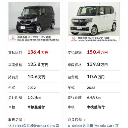
お引越しのお客様へ
サイトご利用にあたって
プライバシーポリシー
136.4
150.4
支払総額
万円
支払総額
万円
125.8
139.8
ホンダモビリティ近畿 法人サイト
車両価格
万円
車両価格
万円
10.6
10.6
諸費用
万円
諸費用
万円
中古車在庫検索 トップページ
年式
2022
年式
2022
走行距離
1.0万km
走行距離
6.4万km
車検
車検整備付
車検
車検整備付
取扱店舗
取扱店舗
U-Select久世橋(Honda Cars 京
U-Select久世橋(Honda Cars 京