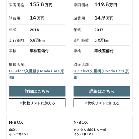
155.8
149.8
車両価格
万円
車両価格
万円
14
14.9
諸費用
万円
諸費用
万円
年式
2018
年式
2017
走行距離
5.8万km
走行距離
5.0万km
車検
車検整備付
車検
車検整備付
会社情報
取扱店舗
取扱店舗
U-Select久世橋(Honda Cars 京
U-Select久世橋(Honda Cars 京
都)
都)
詳細はこちら
詳細はこちら
法人のお客様へ
比較リストに加える
比較リストに加える
健康経営の取り組み
N-BOX
N-BOX
660 L
カスタム 660 L ターボ
インパネCVT
インパネCVT