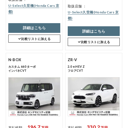
U-Select久世橋(Honda Cars 京
取扱店舗
都)
U-Select久世橋(Honda Cars 京
都)
詳細はこちら
詳細はこちら
比較リストに加える
比較リストに加える
N-BOX
ZR-V
カスタム 660 ターボ
2.0 e:HEV Z
インパネCVT
フロアCVT
196.7
330.2
支払総額
万円
支払総額
万円