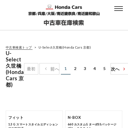
中古車検索トップ
U-Select久世橋(Honda Cars 京都)
U-
Select
久世橋
1
2
3
4
5
最初
前へ
次へ
(Honda
Cars 京
都)
フィット
N-BOX
1.3 G スマートスタイルエディション
660 カスタムG ターボSSパッケージ