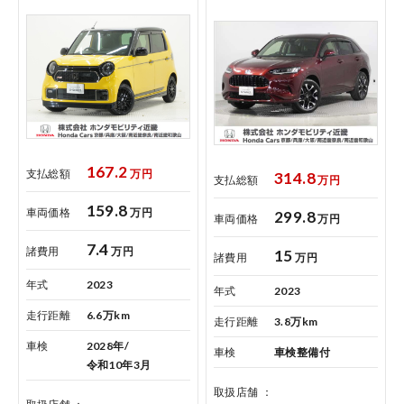
コーポレートサイト
167.2
支払総額
万円
314.8
支払総額
万円
159.8
車両価格
万円
点検・整備のご予約
299.8
車両価格
万円
7.4
諸費用
万円
15
諸費用
万円
各店舗へのお問い合わせ
年式
2023
年式
2023
走行距離
6.6万km
走行距離
3.8万km
車検
2028年/
車検
車検整備付
令和10年3月
取扱店舗