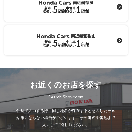
5
1
新車
中古車
店舗
店舗
取扱い
取扱い
5
1
新車
中古車
店舗
店舗
取扱い
取扱い
お近くのお店を探す
Search Showroom
住所で入力する際、同じ地名が存在すると意図した検索
結果にならない場合がございます。予め町名や番地まで
入力してご利用ください。