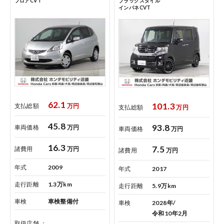
フロアCVT
ブラックスタイル
インパネCVT
62.1
101.3
支払総額
万円
支払総額
万円
45.8
93.8
車両価格
万円
車両価格
万円
16.3
7.5
諸費用
万円
諸費用
万円
年式
2009
年式
2017
走行距離
1.3万km
走行距離
5.9万km
車検
車検整備付
車検
2028年/
令和10年2月
取扱店舗