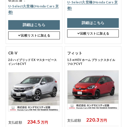
取扱店舗
U-Select久世橋(Honda Cars 京
U-Select久世橋(Honda Cars 京
都)
都)
コーポレートサイト
詳細はこちら
詳細はこちら
比較リストに加える
点検・整備のご予約
比較リストに加える
CR-V
フィット
各店舗へのお問い合わせ
2.0 ハイブリッド EX マスターピース
1.5 e:HEV ホーム ブラックスタイル
インパネCVT
フロアCVT
220.3
支払総額
万円
234.5
支払総額
万円