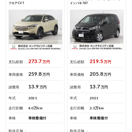
フロアCVT
インパネ7AT
273.7
219.5
支払総額
万円
支払総額
万円
259.8
205.8
車両価格
万円
車両価格
万円
13.9
13.7
諸費用
万円
諸費用
万円
年式
2021
年式
2021
走行距離
4.0万km
走行距離
2.3万km
車検
車検整備付
車検
車検整備付
取扱店舗
取扱店舗