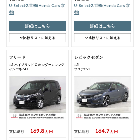
U-Select久世橋(Honda Cars 京
U-Select久世橋(Honda Cars 京
都)
都)
詳細はこちら
詳細はこちら
比較リストに加える
比較リストに加える
フリード
シビックセダン
1.5 ハイブリッド G ホンダセンシング
1.5
インパネ7AT
フロアCVT
169.8
164.7
支払総額
万円
支払総額
万円