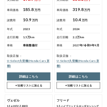
185.8
319.8
車両価格
万円
車両価格
万円
10.9
10.4
諸費用
万円
諸費用
万円
年式
2023
年式
2024
走行距離
1.5万km
走行距離
2.2万km
車検
車検整備付
車検
2027年/令和9年9月
取扱店舗
取扱店舗
U-Select久世橋(Honda Cars 京
U-Select久世橋(Honda Cars 京
都)
都)
詳細はこちら
詳細はこちら
比較リストに加える
比較リストに加える
ヴェゼル
フリード
1.5 e:HEV Z 4WD
1.5 ハイブリッド G ホンダセンシング