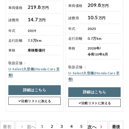
209.8
車両価格
万円
219.8
車両価格
万円
10.5
諸費用
万円
14.7
諸費用
万円
年式
2025
年式
2019
走行距離
0.7万km
走行距離
7.5万km
車検
2028年/
車検
車検整備付
令和10年6月
取扱店舗
取扱店舗
U-Select久世橋(Honda Cars 京
U-Select久世橋(Honda Cars 京
都)
都)
詳細はこちら
詳細はこちら
比較リストに加える
比較リストに加える
1
2
3
4
5
最初
前へ
次へ
最後