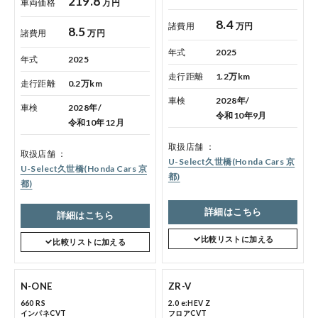
219.8
車両価格
万円
点検・整備のご予約
8.4
諸費用
万円
8.5
諸費用
万円
年式
2025
年式
2025
各店舗へのお問い合わせ
走行距離
1.2万km
走行距離
0.2万km
車検
2028年/
車検
2028年/
令和10年9月
令和10年12月
取扱店舗
取扱店舗
U-Select久世橋(Honda Cars 京
U-Select久世橋(Honda Cars 京
都)
都)
コーポレートサイト
詳細はこちら
詳細はこちら
比較リストに加える
比較リストに加える
点検・整備のご予約
N-ONE
ZR-V
各店舗へのお問い合わせ
660 RS
2.0 e:HEV Z
インパネCVT
フロアCVT