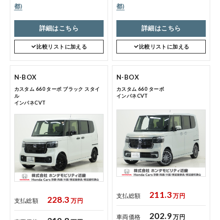
都)
都)
詳細はこちら
詳細はこちら
コーポレートサイト
比較リストに加える
比較リストに加える
点検・整備のご予約
N-BOX
N-BOX
カスタム 660 ターボ ブラック スタイ
カスタム 660 ターボ
ル
インパネCVT
各店舗へのお問い合わせ
インパネCVT
211.3
支払総額
万円
コーポレートサイト
228.3
支払総額
万円
202.9
車両価格
万円