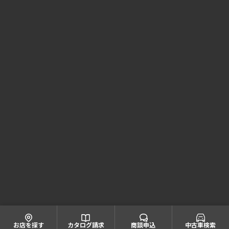
Honda Cars 南近畿奈良 コーポレートサイト
株式会社ホンダモビリティ近畿
大阪府公安委員会 古物商許可証番号 第622060804668号
引取業者登録番号一覧
© Honda Mobility KINKI
お店を探す
カタログ請求
商談申込
中古車検索