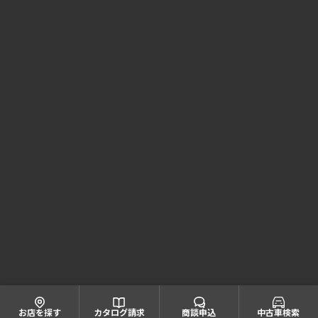
Honda Cars 南近畿和歌山 コーポレートサイト
株式会社ホンダモビリティ近畿
大阪府公安委員会 古物商許可証番号 第622060804668号
引取業者登録番号一覧
© Honda Mobility KINKI
お店を探す
カタログ請求
商談申込
中古車検索