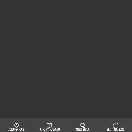
Honda Cars 大阪 コーポレートサイト
株式会社ホンダモビリティ近畿
大阪府公安委員会 古物商許可証番号 第622060804668号
引取業者登録番号一覧
© Honda Mobility KINKI
お店を探す
カタログ請求
商談申込
中古車検索